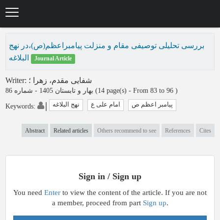
Skip
to
main
content
بررسی تحلیلی توصیفی مقام و منزلت پیامبراعظم(ص)،در نهج
البلاغه
Journal Article
Writer
:
؛
شفایی مقدم، زهرا
بهار و تابستان 1405 - شماره 86
(‎14 page(s) -
From 83 to 96
)
پیامبر اعظم ص
امام علی ع
نهج البلاغه
Keywords
:
Abstract
Related articles
Others recommend to see
References
Cites
Sign in / Sign up
You need
Enter
to view the content of the article. If you are not
a member, proceed from part
Sign up
.