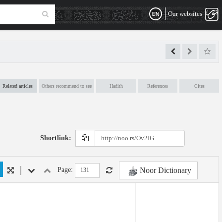
Our websites
Related articles
Others recommend to see
Hadith
References
Cites
Shortlink:
Noor Dictionary
Page: