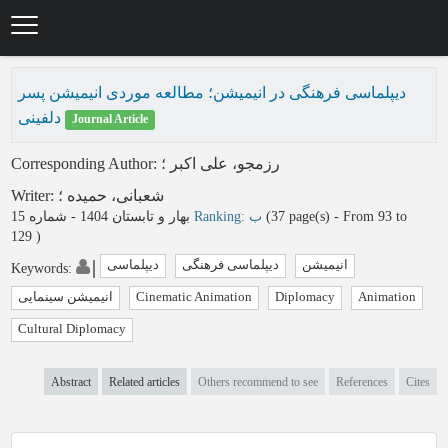
Skip
to
main
content
دیپلماسی فرهنگی در انیمیشن؛ مطالعه موردی انیمیشن پسر
دلفینی
Journal Article
Corresponding Author
:
؛
رزمجو، علی اکبر
Writer
:
؛
شعبانی، حمیده
بهار و تابستان 1404 - شماره 15
Ranking: ب
(‎37 page(s) -
From 93 to
129
)
انیمیشن
دیپلماسی فرهنگی
دیپلماسی
Keywords
:
انیمیشن سینمایی
Cinematic Animation
Diplomacy
Animation
Cultural Diplomacy
Abstract
Related articles
Others recommend to see
References
Cites