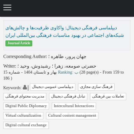
Skip
to
main
content
دیپلماسی فرهنگی دیجیتال: واکاوی ظرفیت‌ها و چالش‌های
شبکه‌های اجتماعی در بهبود مناسبات فرهنگی بین‌المللی ایران
Journal Article
Corresponding Author
:
؛
جهان پرور، طاهره
Writer
:
؛
رشیدوش، وحید
؛
حضرتی صومعه، زهرا
بهار و تابستان 1404 - شماره 15
Ranking: ب
(‎28 page(s) -
From 159 to
186
)
فرهنگ سازی مجازی
دیپلماسی عمومی دیجیتال
Keywords
:
تعاملات بین فرهنگی
تبادل فرهنگی دیجیتال
مدیریت محتوای فرهنگی
Digital Public Diplomacy
Intercultural Interactions
Virtual culturalization
Cultural content management
Digital cultural exchange