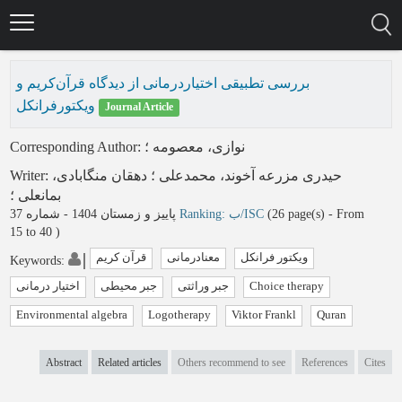
Skip
to
main
content
بررسی تطبیقی اختیاردرمانی از دیدگاه قرآن‌کریم و
ویکتورفرانکل
Journal Article
Corresponding Author
:
؛
نوازی، معصومه
Writer
:
دهقان منگابادی،
؛
حیدری مزرعه آخوند، محمدعلی
بمانعلی
؛
پاییز و زمستان 1404 - شماره 37
Ranking: ب/ISC
(‎26 page(s) -
From
15 to 40
)
ویکتور فرانکل
معنادرمانی
قرآن کریم
Keywords
:
اختیار درمانی
جبر محیطی
جبر وراثتی
Choice therapy
Environmental algebra
Logotherapy
Viktor Frankl
Quran
Abstract
Related articles
Others recommend to see
References
Cites