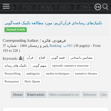
Skip
to
main
content
تکنیک‌های رسانه‌ای قرآن‌کریم: مورد مطالعه تکنیک قصه‌گویی
Journal Article
Corresponding Author
:
؛
فرهودی، فائزه
پاییز و زمستان 1404 - شماره 37
Ranking: ب/ISC
(‎36 page(s) -
From
193 to 228
)
مضامین داستانی
قصه گویی
اقناع
قرآن
Keywords
:
تکنیک های رسانه
مبهم گویی
episodic narrative structure
Storytelling
ambiguity
media techniques
narrative themes
Persuasion
Holy Quran
Abstract
Related articles
Others recommend to see
References
Cites