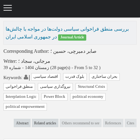
Skip
to
main
content
بررسی منطق فراخوانی سیاسی دولت‌ها در مواجه با چالش‌ها
در جمهوری اسلامی ایران
Journal Article
Corresponding Author
:
؛
صابر دمیرچی، حسین
Writer
:
؛
مرجانی، سجاد
زمستان 1404 - شماره 39
(‎28 page(s) -
From 5 to 32
)
بحران ساختاری
بلوک قدرت
اقتصاد سیاسی
Keywords
:
منطق فراخوانی
نیروگذاری سیاسی
Structural Crisis
Interplation Logic
Power Block
political economy
political empowerment
Abstract
Related articles
Others recommend to see
References
Cites