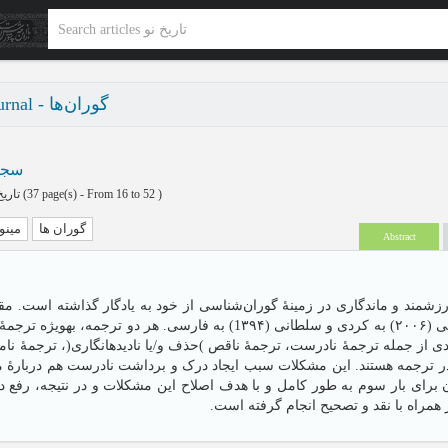
گوران‌ها - Journal تاریخ نو
سجا
تاریخ نو پاییز و زمستان 1404 - شماره 34
(‎37 page(s) -
From 16 to 52
)
گوران ها
مین
Abstract
رزشمند و ماندگاری در زمینۀ گوران‌شناسی از خود به یادگار گذاشته است. مق
از این آثار است که تاکنون دو بار ترجمه شده است: سلطانی (۲۰۰۶) به کردی و سلطانی (1۳۹۴) به فارسی. هر 
رد )ص 1۹ (، دارای مشکلات زیادی از جمله ترجمۀ نادرست، ترجمۀ ناقص )حذف و/یا نادیدهانگاری(، ترجمۀ
 در ترجمه هستند. این مشکلات سبب ایجاد درک و برداشت نادرست هم دربارۀ 
آن برای بار سوم به طور کامل و با هدف اصلاح این مشکلات و در نتیجه، رفع
همراه با نقد و تصحیح انجام گرفته است