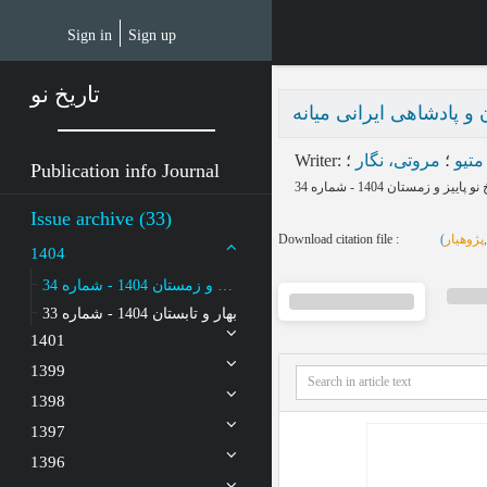
Skip
to
Sign in
Sign up
main
content
تاریخ نو
و پادشاهی ایرانی میانه
Writer
:
؛
مروتی، نگار
؛
 متیو
Publication info Journal
Issue archive (33)
Download citation file :
(
پژوهیار
1404
پاییز و زمستان 1404 - شماره 34
بهار و تابستان 1404 - شماره 33
1401
1399
1398
1397
1396