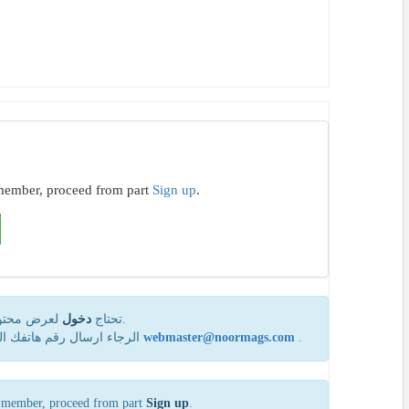
a member, proceed from part
Sign up
.
لعرض محتوى 
دخول
تحتاج
.
إن كنت لا تقدر علی شراء الاشتراك عبرPayPal أو بطاقة VISA، الرجاء ارسال رقم هاتفك المحمول إلی مدير الموقع عبر
webmaster@noormags.com
.
 a member, proceed from part
Sign up
.