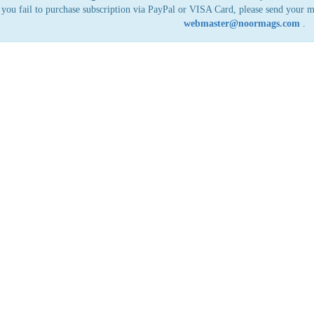
 you fail to purchase subscription via PayPal or VISA Card, please send your 
webmaster@noormags.com
.