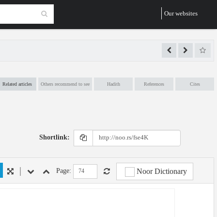
Our websites
Related articles
Others recommend to see
Hadith
References
Cites
Shortlink:
Noor Dictionary
Page: