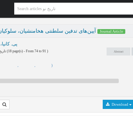
آیین‌های تدفین سلطنتی هخامنشیان، سلوکیان 
Journal Article
پی. کانپا،
تاریخ نو پاییز و زمستان 1404 - شماره 34
(‎18 page(s) -
From 74 to 91
)
Abstract
,
,
,
)
Download