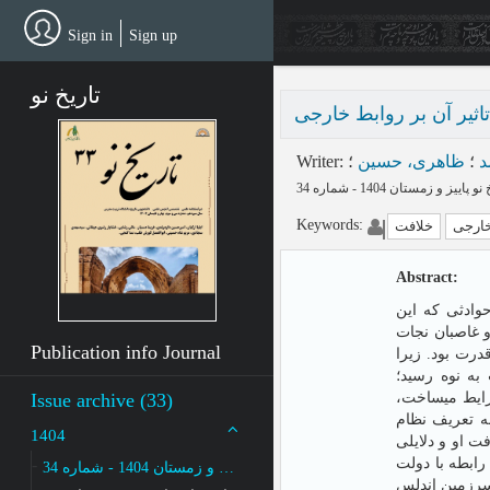
Skip
to
Sign in
Sign up
main
content
تاریخ نو
Writer
:
؛
ظاهری، حسین
؛
د
Keywords
:
خارجی
خلافت
Abstract:
وادثی که این
و غاصبان نجات
Publication info Journal
درت بود. زیرا
 به نوه رسید؛
Issue archive (33)
شرایط میساخت
ه تعریف نظام
1404
ت او و دلایلی
رابطه با دولت
پاییز و زمستان 1404 - شماره 34
سرزمین اندلس