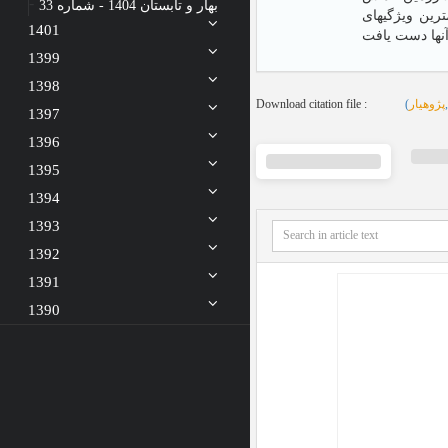
بهار و تابستان 1404 - شماره 33
رین ویژگیهای
1401
1399
1398
Download citation file :
(
پژوهیار
1397
1396
1395
1394
1393
1392
1391
1390