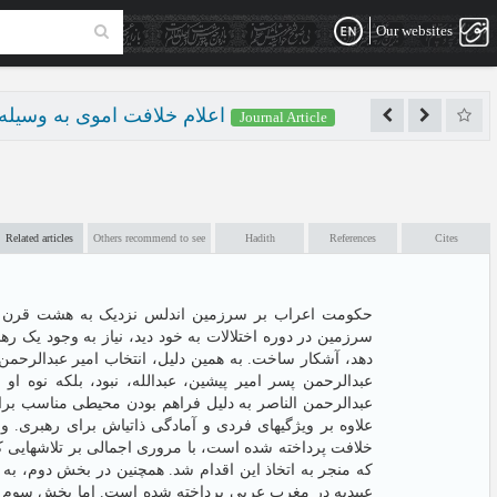
Our websites
اعلام خلافت اموی به وسیله عبدالرحمن ناصر در ا
Journal Article
Related articles
Others recommend to see
Hadith
References
Cites
حکومت اعراب بر سرزمین اندلس نزدیک به هشت قرن به 
سرزمین در دوره اختلالات به خود دید، نیاز به وجود یک ر
دهد، آشکار ساخت. به همین دلیل، انتخاب امیر عبدالرحمن 
عبدالرحمن پسر امیر پیشین، عبدالله، نبود، بلکه نوه او 
عبدالرحمن الناصر به دلیل فراهم بودن محیطی مناسب بر،
علاوه بر ویژگیهای فردی و آمادگی ذاتیاش برای رهبری. 
خلافت پرداخته شده است، با مروری اجمالی بر تلاشهایی که
که منجر به اتخاذ این اقدام شد. همچنین در بخش دوم، به 
عبیدیه در مغرب عربی پرداخته شده است. اما بخش سوم ب