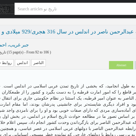
ندلس در سال 316 هجری/929 میلادی و تاثیر آن بر روابط خارجی
جبر غریب، احم
تاریخ نو پاییز و زمستان 1404 - شماره 34
(‎15 page(s) -
From 92 to 106
)
الناصر
اندلس
روابط 
Abstract
طول انجامید، که بخشی از تاریخ تمدن عربی اسلامی در اندلس است. ح
هبر قاطع را که امور امارت قرطبه را به دست بگیرد و کشور را از طمعکاران 
الناصر به عنوان امیر قرطبه، یک استثنا در نظام حکومتی جاری برای انتقال ق
بود و افراد دیگری شایسته‌تر برای جانشینی پدرشان بودند، اما مقام امارت
ای آماده‌سازی مردی که دارای صفات خوبی بود و او را برای نامزدی واجد 
و بر اساس تصور ما در مطالعه حوادث تاریخ اسلام در اندلس، در بخش اول ب
 عبدالرحمن الناصر برای بازگرداندن وحدت کشور انجام داد، سپس اعلام خلاف
رابطه عبدالرحمن الناصر با دولتهای عربی اسلامی در عصر عباسی، و همچنین 
ه بررسی روابط با دولتهای خارجی که نماینده خطر مسیحی اسپانیایی برای 