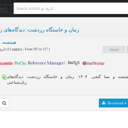
زمان و خاستگاه زردشت: دیدگاه‌های زب
هینتسه، 
تاریخ نو پاییز و زمستان 1404 - شماره 34
(‎11 page(s) -
From 107 to 117
)
Abstract
,
,
)
آلموت هینتسه و نسا گنجی. ۱۴۰۴. زمان و خاستگاه زردشت: دیدگاه‌های
زبان‌شناختی
Download