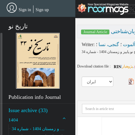
Skip
to
Sign in
Sign up
main
content
تاریخ نو
ان‌شناختی
Journal Article
Writer
:
؛
گنجی، نسا
؛
آلموت
Download citation file :
(
پژوهیار
,
Publication info Journal
Issue archive (33)
1404
پاییز و زمستان 1404 - شماره 34