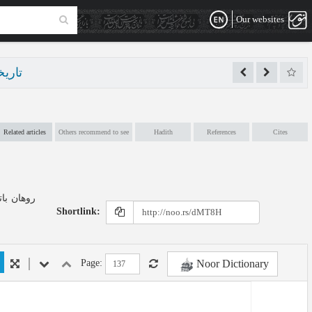
Our websites
تاریخچ
Related articles
Others recommend to see
Hadith
References
Cites
Shortlink:
Noor Dictionary
Page: