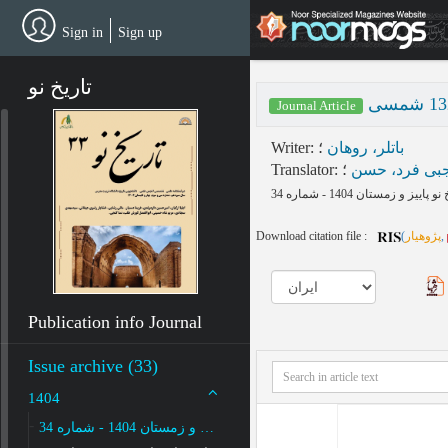
Skip
to
Sign in
Sign up
main
content
تاریخ نو
Journal Article
Writer
:
؛
باتلر، روهان
Translator
:
؛
بی فرد، حسن
Download citation file :
(
پژوهیار
,
Publication info Journal
Issue archive (33)
1404
پاییز و زمستان 1404 - شماره 34