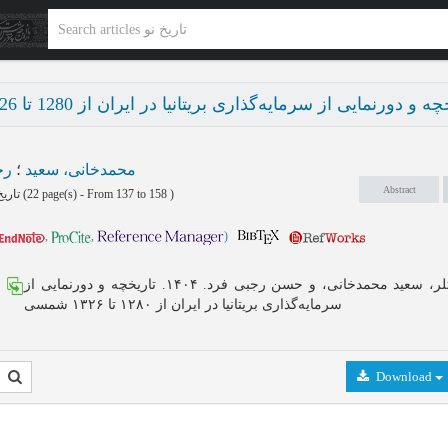
ه و دورنمایی از سرمایه‌گذاری بریتانیا در ایران از 1280 تا 1326 شمسی
محمدخانی، سعید
؛
رج
Abstract
تاریخ نو پاییز و زمستان 1404 - شماره 34
(‎22 page(s) -
From 137 to 158
)
,
,
)
روهان باتلر، سعید محمدخانی، و حسن رجبی فرد. ۱۴۰۴. تاریخچه و دورنمایی از
سرمایه‌گذاری بریتانیا در ایران از ۱۲۸۰ تا ۱۳۲۶ شمسی
Download