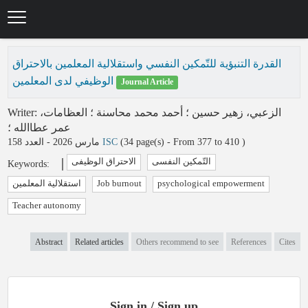
Skip
to
main
content
القدرة التنبؤية للتّمكين النفسي واستقلالية المعلمين بالاحتراق
الوظيفي لدى المعلمين
Journal Article
Writer
:
العظامات،
؛
أحمد محمد محاسنة
؛
الزعبي، زهير حسين
عمر عطاالله
؛
مارس 2026 - العدد 158
ISC
(‎34 page(s) -
From 377 to 410
)
التّمکین النفسی
الاحتراق الوظیفی
Keywords
:
استقلالیة المعلمین
Job burnout
psychological empowerment
Teacher autonomy
Abstract
Related articles
Others recommend to see
References
Cites
Sign in / Sign up