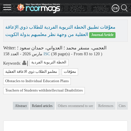
Skip
to
main
content
معوِّقات تطبيق الخطة التربوية الفردية للطلاب ذوي الإعاقة
العقلية من وجهة نظر معلميهم بدولة الكويت
Journal Article
Writer
:
؛
العدواني، حمدان سعود
؛
العجمي، مسفر محمد
مارس 2026 - العدد 158
ISC
(‎38 page(s) -
From 83 to 120
)
الخطة التربویة الفردیة
Keywords
:
معوّقات
معلمو الطلاب ذوی الاعاقة العقلیة
Obstacles to Individual Education Plans
Teachers of Students withIntellectual Disabilities
Abstract
Related articles
Others recommend to see
References
Cites