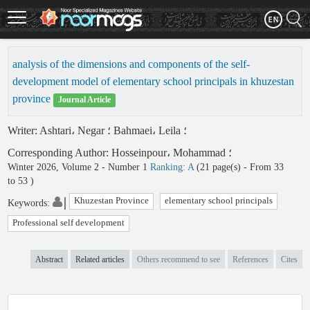
Skip
to
main
content
analysis of the dimensions and components of the self-
development model of elementary school principals in khuzestan
province
Journal Article
Writer
:
Ashtari، Negar
؛
Bahmaei، Leila
؛
Corresponding Author
:
Hosseinpour، Mohammad
؛
Winter 2026, Volume 2 - Number 1
Ranking: A
(‎21 page(s) -
From 33
to 53
)
Khuzestan Province
elementary school principals
Keywords
:
Professional self development
Abstract
Related articles
Others recommend to see
References
Cites