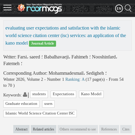
Skip
to
main
content
evaluating user expectations and satisfaction with the islamic
world science citation center (isc) services: an application of the
kano model
Journal Article
Writer
:
Farsi، saeed
؛
Babalhavaeji، Fahimeh
؛
Nooshinfard،
Fatemeh
؛
Corresponding Author
:
Mohammadesmail، Sedigheh
؛
Winter 2026, Volume 2 - Number 1
Ranking: A
(‎17 page(s) -
From 54
to 70
)
students
Expectations
Kano Model
Keywords
:
Graduate education
users
Islamic World Science Citation Center ISC
Abstract
Related articles
Others recommend to see
References
Cites