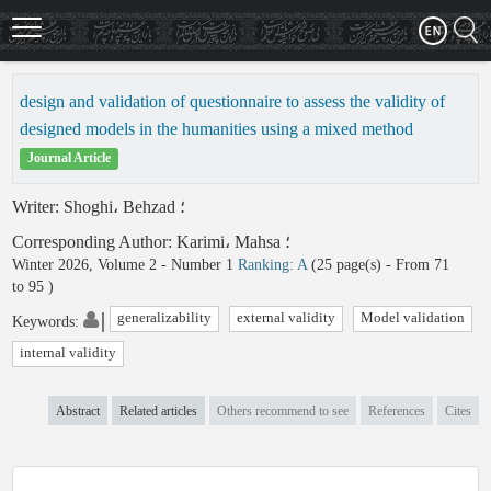
Skip
to
main
content
design and validation of questionnaire to assess the validity of
designed models in the humanities using a mixed method
Journal Article
Writer
:
Shoghi، Behzad
؛
Corresponding Author
:
Karimi، Mahsa
؛
Winter 2026, Volume 2 - Number 1
Ranking: A
(‎25 page(s) -
From 71
to 95
)
generalizability
external validity
Model validation
Keywords
:
internal validity
Abstract
Related articles
Others recommend to see
References
Cites