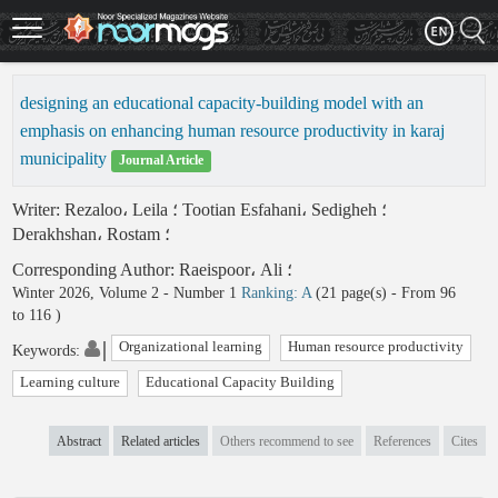
Skip
to
main
content
designing an educational capacity-building model with an
emphasis on enhancing human resource productivity in karaj
municipality
Journal Article
Writer
:
Rezaloo، Leila
؛
Tootian Esfahani، Sedigheh
؛
Derakhshan، Rostam
؛
Corresponding Author
:
Raeispoor، Ali
؛
Winter 2026, Volume 2 - Number 1
Ranking: A
(‎21 page(s) -
From 96
to 116
)
Organizational learning
Human resource productivity
Keywords
:
Learning culture
Educational Capacity Building
Abstract
Related articles
Others recommend to see
References
Cites