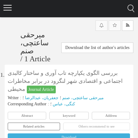
Skip
to
main
content
میرحقی
ساعتچی،
Download the list of author's articles
صنم
/
1 Article
بررسی الگوی یکپارچه تاب آوری و ساختار کالبدی
1.
اجتماعی و اقتصادی شهر لنگرود در برابر مخاطرات
محیطی
Journal Article
Writer
:
؛
جعفریان، عبدالرضا
؛
میرحقی ساعتچی، صنم
Corresponding Author
:
؛
کنگی، عباس
Abstract
keyword
Address
Related articles
Others recommend to see
Download