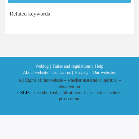
Related keywords
Weblog |
Rules and regulations |
Help
About website |
Contact us |
Privacy |
Our websites
All Rights of this website – whether material or spiritual –
Reserved for
CRCIS
. Unauthorized publication of its content is liable to
prosecution.