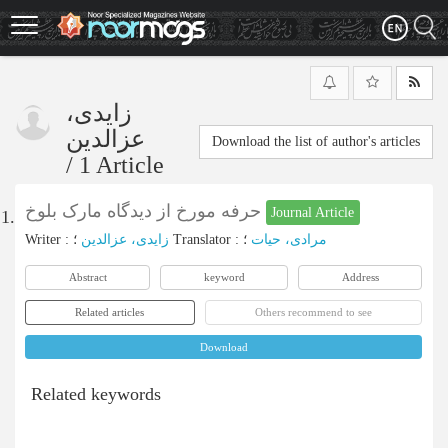
Skip
to
main
content
زایدی،
عزالدین
Download the list of author's articles
/
1 Article
حرفه مورخ از دیدگاه مارک بلوخ
Journal Article
1.
Writer
:
زایدی، عزالدین
؛
Translator
:
؛
مرادی، حیات
Abstract
keyword
Address
Related articles
Others recommend to see
Download
Related keywords