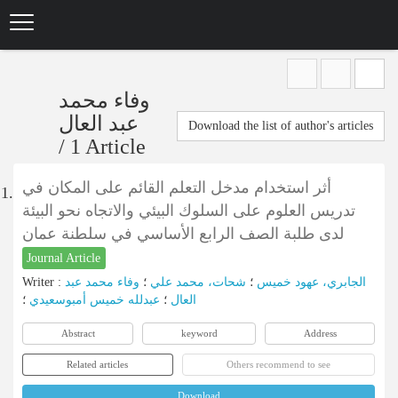
Skip
to
main
content
وفاء محمد
عبد العال
Download the list of author's articles
/
1 Article
أثر استخدام مدخل التعلم القائم على المكان في
1.
تدريس العلوم على السلوك البيئي والاتجاه نحو البيئة
لدى طلبة الصف الرابع الأساسي في سلطنة عمان
Journal Article
Writer
:
وفاء محمد عبد
؛
شحات، محمد علي
؛
الجابري، عهود خميس
العال
؛
عبدلله خميس أمبوسعيدي
؛
Abstract
keyword
Address
Related articles
Others recommend to see
Download