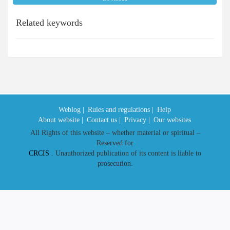
Related keywords
Weblog |
Rules and regulations |
Help
About website |
Contact us |
Privacy |
Our websites
All Rights of this website – whether material or spiritual –
Reserved for
CRCIS
. Unauthorized publication of its content is liable to
prosecution.