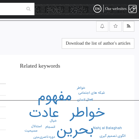
Our websites
Download the list of author's articles
Related keywords
خواطر
مفهوم
شبکه های اجتماعی
افعال انسان
خواطر
عادت
خیال
بحرین
استدلال
انسجام
Nahj al Balaghah
مسیحیت
الگوی تصمیم گیری
دوره ناصری
متن