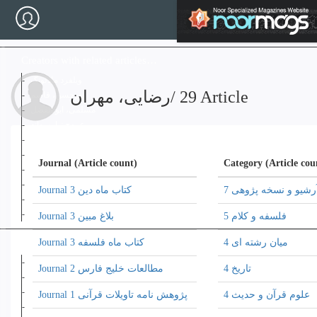
Skip
to
Sign in
Sign up
main
content
Creators with related articles…
ویلفرد مادلونگ
29 Article
/
رضایی، مهران
پورحسن، قاسم
مسلمی، ابو الفضل
عروج نیا، پروانه
عرفانی، مرتضی
ارنولدهاوزر
Journal (Article count)
Category (Article cou
دانشور، سیمین
صادقی حسن آبادی، مجید
آرشیو و نسخه پژوهی 7
Journal کتاب ماه دین 3
رستم پور، احمد
سروش، عبدالکریم
فلسفه و کلام 5
Journal بلاغ مبین 3
Coleague creators
میان رشته ای 4
Journal کتاب ماه فلسفه 3
تبرایی، زهرا
تاریخ 4
Journal مطالعات خلیج فارس 2
هوشنگی، حسین
محسنی ابوالخیری، علیرضا
علوم قرآن و حدیث 4
Journal پژوهش نامه تاویلات قرآنی 1
رحمان پور، محمد