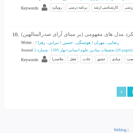
وزشی
کارشناسی ارشد
برنامه درسی
رویکرد
Keywords
:
رد مدل های مفهومی (بر مبنای آرای صدرالمتالهین)
10.
رضایی، مهران
؛
هوشنگی، حسین
؛
تبرایی، زهرا
؛
:
Writer
(‎26 page(s)
تحقیقات بنیادین علوم انسانی
»
بهار 1395 - شماره 2
:
Journal
صب
مبادی
عشق
عادت
فعل
ملاصدرا
Keywords
:
Weblog |