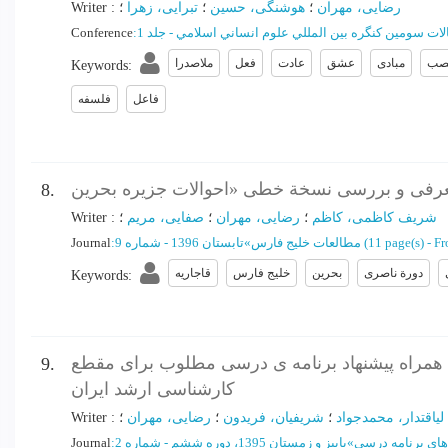
رضایی، مهران
؛
هوشنگی، حسین
؛
تبرایی، زهرا
؛
:
Writer
ات سومين کنگره بين المللي علوم انساني اسلامي - جلد 1
:
Conference
صب
مبادی
عشق
عادت
فعل
ملاصدرا
Keywords
:
فاعل
فلسفه
8.
شریف کاظمی، کاظم
؛
رضایی، مهران
؛
صفایی، مریم
؛
:
Writer
Fr
(‎11 page(s) -
مطالعات خلیج فارس
»
تابستان 1396 - شماره 9
:
Journal
دورة ناصری
بحرین
خلیج فارس
قاجاریه
Keywords
:
همراه پیشنهاد برنامه ی درسی مطلوب برای مقطع
9.
کارشناسی ارشد ایران
لیاقتدار، محمدجواد
؛
شریفیان، فریدون
؛
رضایی، مهران
؛
:
Writer
ای برنامه درسی
»
پاییز و زمستان 1395، دوره ششم - شماره 2
:
Journal