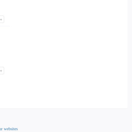
ee
ee
r websites