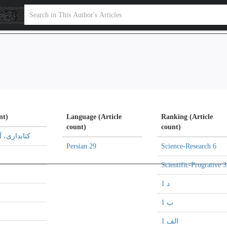
nt)
Language (Article
Ranking (Article
count)
count)
كتابداری، 
Persian 29
Science-Research 6
Scientific-Progrative 3
د 1
ب 1
الف 1