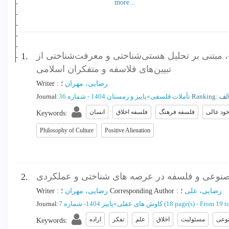
صفایی، مریم
شریف کاظمی، کاظم
ملکان، احد
افتخاری نژاد، علی اصغر
شریفیان، فریدون
 مبتنی بر تحلیل هستی‌شناختی و معرفت‌شناختی از
1.
قاسمی طوسی، محمد اسماعیل
تبیین‌های فلاسفه و متفکران اسلامی
رضایی، مهران
؛
:
Writer
تأملات فلسفی
»
پاییز و زمستان 1404 - شماره 36
:
Journal
ود عالی
فلسفه فرهنگ
فلسفه اخلاق
انسان
Keywords
:
Philosophy of Culture
Positive Alienation
نوعی و فلسفه در عرصه های شناختی و عملکردی
2.
رضایی، علی
؛
:
Corresponding Author
؛
رضایی، مهران
:
Writer
From 19 t
(‎18 page(s) -
کاوش های عقلی
»
پاییز 1404- شماره 7
:
Journal
وعی
مسئولیت
اخلاق
علم
تفکر
اراده
Keywords
: