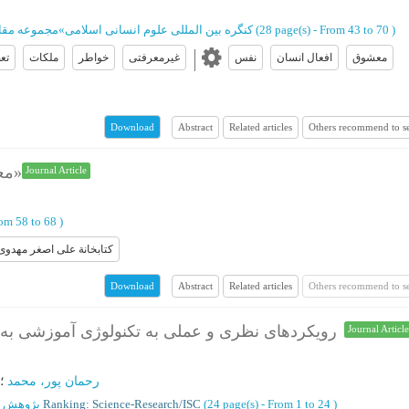
)
From 43 to 70
(‎28 page(s) -
کنگره بین المللی علوم انسانی اسلامی
»
مجموعه مقال
معشوق
افعال انسان
نفس
غیرمعرفتی
خواطر
ملکات
تع
Abstract
Related articles
Others recommend to s
Download
معرفی و بررسی نسخة خطی «احوالات جزیره بحرین»
Journal Article
om 58 to 68
)
کتابخانة علی اصغر مهدوی
Abstract
Related articles
Others recommend to s
Download
رویکردهای نظری و عملی به تکنولوژی آموزشی به 
Journal Articl
رحمان پور، محمد
؛
)
From 1 to 24
(‎24 page(s) -
Ranking: Science-Research/ISC
پژوهش ه