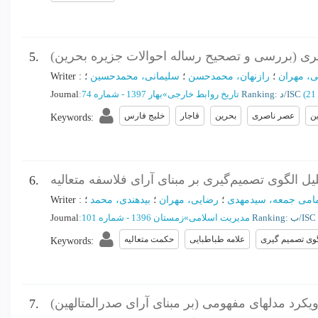
ری (بررسی و تصحیح رساله احوالات جزیره بحرین)
5.
ی، مهران
؛
رازنهان، محمدحسن
؛
سلیمانی، محمدحسین
؛
:
Writer
(‎21
Ranking: د/ISC
تاریخ روابط خارجی
»
بهار 1397 - شماره 74
:
Journal
ین
عصر ناصری
بحرین
قاجار
خلیج فارس
Keywords
:
ل الگوی تصمیم‌گیری بر مبنای آرای فلاسفه متعالیه
6.
امی جمعه، سیدمهدی
؛
رضایی، مهران
؛
بیدهندی، محمد
؛
:
Writer
Ranking: ب/ISC
مدیریت اسلامی
»
زمستان 1396 - شماره 101
:
Journal
وی تصمیم گیری
علامه طباطبایی
حکمت متعالیه
Keywords
:
کرد مدلهای مفهومی (بر مبنای آرای صدرالمتالهین)
7.