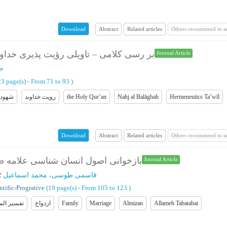
Abstract
Related articles
Others recommend to s
Download
بر رسی کلامی – تاویلی رؤیت پذیری خداوند
Journal Article
ح
‎23 page(s) -
From 71 to 93
)
Hermeneutics Ta’wīl
Nahj al Balāghah
the Holy Qur’an
رویت خداوند
شهود 
Abstract
Related articles
Others recommend to s
Download
بازخوانی اصول انسان شناسی علامه طبا
Journal Article
قاسمی طوسی، محمد اسماعیل
؛
tific-Progrative
(‎19 page(s) -
From 105 to 123
)
Allameh Tabatabai
Almizan
Marriage
Family
ازدواج
تفسیر الم