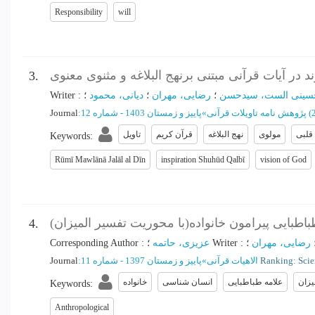
Responsibility
will
 در آیات قرآنی مبتنی برنهج البلاغه و مثنوی معنوی
3.
سینی الست، سیدحسن
؛
رضایی، مهران
؛
دیانی، محمود
؛
:
Writer
(
پژوهش نامه تاویلات قرآنی
»
پاییز و زمستان 1403 - شماره 12
:
Journal
قلبی
مولوی
نهج البلاغه
قرآن کریم
تاویل
Keywords
:
Rūmī Mawlānā Jalāl al Dīn
inspiration Shuhūd Qalbī
vision of God
طبایی پیرامون خانواده(با محوریت تفسیر المیزان)
4.
رضایی، مهران
؛
:
Writer
؛
عزیزی، حاتمه
:
Corresponding Author
Ranking: Scien
الاهیات قرآنی
»
پاییز و زمستان 1397 - شماره 11
:
Journal
یزان
علامه طباطبایی
انسان شناسی
خانواده
Keywords
:
Anthropological