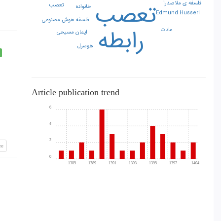
تعصب
فلسفه ی ملاصدرا
تعصب
خانواده
Edmund Husserl
فلسفه هوش مصنوعی
رابطه
عادت
ایمان مسیحی
هوسرل
e
Article publication trend
6
4
2
ee
0
1385
1389
1391
1393
1395
1397
1404