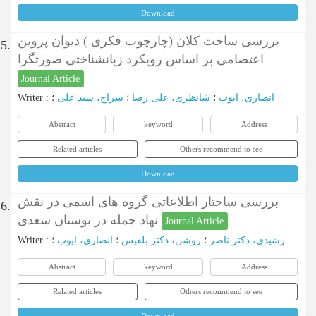
Download
بررسی ساخت کلان (چارچوب فکری ) دیوان پروین
5.
اعتصامی بر اساس رویکرد زبانشناختی صورتگرا
Journal Article
Writer
:
؛
سراج، سید علی
؛
شانظری، علی رضا
؛
انصاری، ایوب
Abstract
keyword
Address
Related articles
Others recommend to see
Download
بررسی ساختار اطلاعاتی گروه های اسمی در نقش
6.
نهاد جمله در بوستان سعدی
Journal Article
Writer
:
؛
انصاری، ایوب
؛
روشن، دکتر بلقیس
؛
رشیدی، دکتر ناصر
Abstract
keyword
Address
Related articles
Others recommend to see