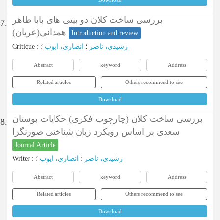
Download
بررسی ساخت کلان دو بیتی های بابا طاهر
7.
همدانی(عریان)
Introduction and review
Critique
:
؛
انصاری، ایوب
؛
رشیدی، ناصر
Abstract
keyword
Address
Related articles
Others recommend to see
Download
بررسی ساخت کلان (چارچوب فکری) حکایات بوستان
8.
سعدی بر اساس رویکرد زبان شناختی صورتگرا
Journal Article
Writer
:
؛
انصاری، ایوب
؛
رشیدی، ناصر
Abstract
keyword
Address
Related articles
Others recommend to see
Download