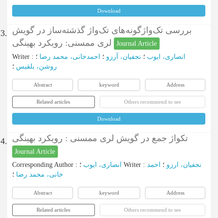
Download
بررسی تک‌واژگونه‌های تک‌واژ گذشته‌ساز در گویش
3.
لری ممسنی: رویکرد بهینگی
Journal Article
Writer
:
؛
احمدخانی، محمد رضا
؛
نجفیان، آرزو
؛
انصاری، ایوب
روشن، بلقیس
؛
Abstract
keyword
Address
Related articles
Others recommend to see
Download
تکواژ جمع در گویش لری ممسنی : رویکرد بهینگی
4.
Journal Article
Corresponding Author
:
انصاری، ایوب
؛
Writer
:
احمد
؛
نجفیان، ارزو
خانی، محمد رضا
؛
Abstract
keyword
Address
Related articles
Others recommend to see