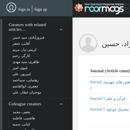
Skip
to
Sign in
Sign up
main
content
Creators with related
articles…
فیروزآبادی، سید حسن
اد، حسین
آقایی، جعفر
کریمی تبار، مریم
کارگر، رحیم
طاهری، سید مهدی
غنوی، امیر
Journal (Article count
امیرپور، علی
رهنمایی، سیداحمد
Journal پژوهش های مهدوی
جعفری، ابوالقاسم
1
موحدیان عطار، علی
Journal قرآن و علم 1
Coleague creators
Journal مشرق موعود 1
نجفی، محمد
هاشمی، فاطمه
کیانی، سمیه