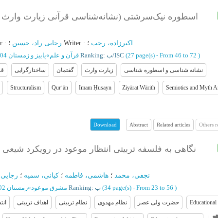
اسطوره نیک‌سرشتی (نشانه‌شناسی قرآنی زیارت وارث ا
r
:
رجایی راد، حسین
؛
Writer
:
؛
اکبرزاده، رجب
پاییز و زمستان 1404 - شماره 37
»
قرآن و علم
Ranking: ب/ISC
(‎27 page(s) -
From 46 to 72
)
نشانه شناسی و اسطوره شناسی
زیارت وارث
گفتمان
ساختارگرایی
قر
Structuralism
Qurʾān
Imam Ḥusayn
Ziyārat Wārith
Semiotics and Myth A
Abstract
Related articles
Others 
Download
نگاهی به فلسفه تربیتی انتظار موعود در رویکرد شیعی با
نجفی، محمد
؛
هاشمی، فاطمه
؛
کیانی، سمیه
؛
رجایی 
زمستان 1392- شماره 28
»
مشرق موعود
Ranking: ب
(‎34 page(s) -
From 23 to 56
)
انت
اهداف تربیتی
نظام تربیتی
نظام مهدوی
حضرت ولی عصر
Educational