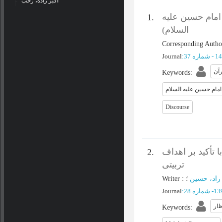
اکبر زاده، رجب
مام حسین علیه
1.
السلام)
Corresponding Autho
Journal
:
آن
Keywords
:
امام حسین علیه السلام
Discourse
 تأکید بر اهداف
2.
تربیتی
Writer
:
؛
راد، حسین
Journal
:
ظار
Keywords
: