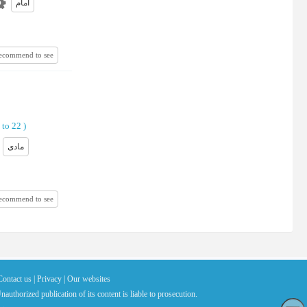
امام
recommend to see
 to 22
)
مادی
recommend to see
Contact us |
Privacy |
Our websites
nauthorized publication of its content is liable to prosecution.