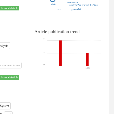
Structuralism
اهداف
Hazrat Vali Asr Imam of the Time
Journal Article
مادی
نظام مهدوی
Article publication trend
2
nalysis
1
recommend to see
0
1404
Journal Article
 System