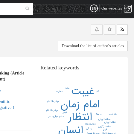
Our websites
Download the list of author's articles
Related keywords
king (Article
nt)
غیبت
عشق
ب
قم
معارف
امام زمان
entific-
مراتب انتظار
grative 1
مراتب انتظار
انتظار
ظهور
شناخت
Qur an
حضرت ولی عصر
اهداف تربیتی
نظام تربیتی
انسان
Discourse
ساختارگرایی
زندگی
قرآن
Semiotics and Myth Analysis