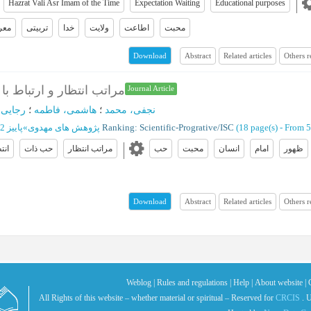
Hazrat Vali Asr Imam of the Time
Expectation Waiting
Educational purposes
محبت
اطاعت
ولایت
خدا
تربیتی
معر
Abstract
Related articles
Others 
Download
مراتب انتظار و ارتباط ب
Journal Article
نجفی، محمد
؛
هاشمی، فاطمه
؛
رجایی 
پاییز 1392 - شماره 6
»
پژوهش های مهدوی
Ranking: Scientific-Progrative/ISC
(‎18 page(s) -
From 5
ظهور
امام
انسان
محبت
حب
مراتب انتظار
حب ذات
انت
Abstract
Related articles
Others 
Download
Weblog |
Rules and regulations |
Help |
About website |
All Rights of this website – whether material or spiritual – Reserved for
CRCIS
. U