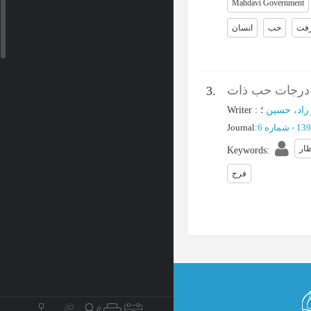
Mahdavi Government
فت
حب
انسان
ا درجات حب ذات
3.
Writer
:
؛
راد، حسین
Journal
:
ظار
Keywords
:
فرج