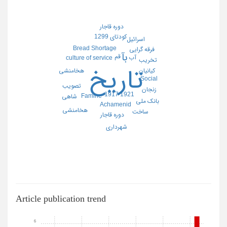
دوره قاجار
کودتای 1299
اسرائیل
Bread Shortage
فرقه گرایی
بآ
قم
آب
culture of service
تخریب
تاریخ
هخامنشی
کیانیان
Social
تصویب
زنجان
1917 1921
Famine
شاهی
بانک ملی
Achamenid
هخامنشی
ساخت
دوره قاجار
شهرداری
Article publication trend
6