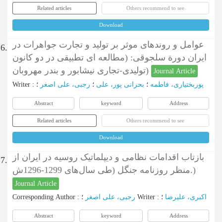
Related articles
Others recommend to see
Download
عوامل و روندهای موثر بر تولید و تجارت جواهرات در
6.
ایران دورة سلجوقی: (مطالعه ای تطبیقی در دو کانون
تولیدی-تجاری نیشابور و بندر مهروبان)
Journal Article
Writer
:
؛
رجبی، علی اصغر
؛
بحرانی پور، علی
؛
پوربختیاری، فاطمه
Abstract
keyword
Address
Related articles
Others recommend to see
Download
بازتاب اقدامات نظامی و دیپلماتیک روسیه در ایران از
7.
منظر روزنامه جنگل (طی سال‌های 1299-1296ش.)
Journal Article
Corresponding Author
:
رجبی، علی اصغر
؛
Writer
:
؛
اکبری، علیرضا
Abstract
keyword
Address