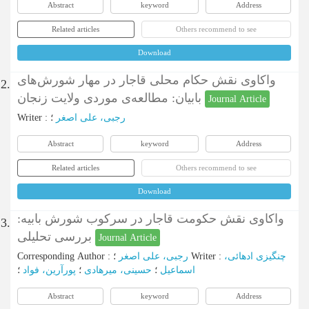
Abstract
keyword
Address
Related articles
Others recommend to see
Download
واکاوی نقش حکام محلی قاجار در مهار شورش‌های
2.
بابیان: مطالعه‌ی موردی ولایت زنجان
Journal Article
Writer
:
؛
رجبی، علی اصغر
Abstract
keyword
Address
Related articles
Others recommend to see
Download
واکاوی نقش حکومت قاجار در سرکوب شورش بابیه:
3.
بررسی تحلیلی
Journal Article
Corresponding Author
:
رجبی، علی اصغر
؛
Writer
:
چنگیزی ادهائی،
اسماعیل
؛
حسینی، میرهادی
؛
پورآرین، فواد
؛
Abstract
keyword
Address