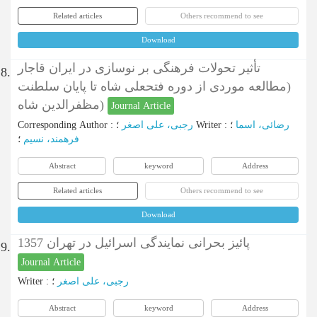
Related articles
Others recommend to see
Download
تأثیر تحولات فرهنگی بر نوسازی در ایران قاجار
8.
(مطالعه موردی از دوره فتحعلی شاه تا پایان سلطنت
مظفرالدین شاه)
Journal Article
Corresponding Author
:
رجبی، علی اصغر
؛
Writer
:
؛
رضائی، اسما
فرهمند، نسیم
؛
Abstract
keyword
Address
Related articles
Others recommend to see
Download
پائیز بحرانی نمایندگی اسرائیل در تهران 1357
9.
Journal Article
Writer
:
؛
رجبی، علی اصغر
Abstract
keyword
Address