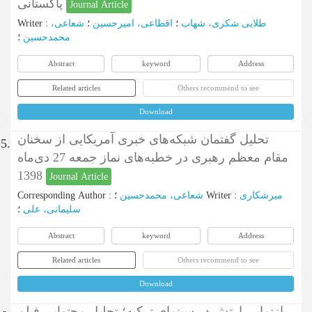
پاکستانی
Journal Article
Writer
:
شعاعی،
؛
اقطاعی، امیرحسین
؛
طلایی شکری، شهاب
محمدحسین
؛
Abstract
keyword
Address
Related articles
Others recommend to see
Download
تحلیل گفتمان شبکه‌های خبری آمریکایی از سخنان
5.
مقام معظم رهبری در خطبه‌های نماز جمعه 27 دی‌ماه
1398
Journal Article
Corresponding Author
:
شعاعی، محمدحسین
؛
Writer
:
میرشکاری
سلیمانی، علی
؛
Abstract
keyword
Address
Related articles
Others recommend to see
Download
بازنمایی ارتش در سینمای ترکیه؛ تحلیل محتوایی فیلم