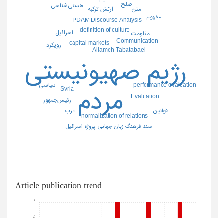
صلح
هستی‌شناسی
متن
ارتش ترکیه
مفهوم
PDAM Discourse Analysis
definition of culture
اسرائیل
مقاومت
Communication
capital markets
رویکرد
Allameh Tabatabaei
رژیم صهیونیستی
سیاسی
performance evaluation
Syria
مردم
Evaluation
رئیس‌جمهور
قوانین
غرب
normalization of relations
سند فرهنگ زبان جهانی پروژه اسرائیل
Article publication trend
3
2