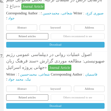
6.
«داغ 2»
Journal Article
Corresponding Author
:
شعاعی، محمدحسین
؛
Writer
:
صبوری کزج،
جواد
؛
Abstract
keyword
Address
Related articles
Others recommend to see
Download
اصول عملیات روانی در دیپلماسی عمومی رژیم
7.
صهیونیستی: مطالعه موردی گزارش «سند فرهنگ زبان
جهانی پروژه اسرائیل»
Journal Article
Writer
:
شعاعی، محمدحسین
؛
Corresponding Author
:
قاسمیان
نیک، محمد جواد
؛
Abstract
keyword
Address
Related articles
Others recommend to see
Download