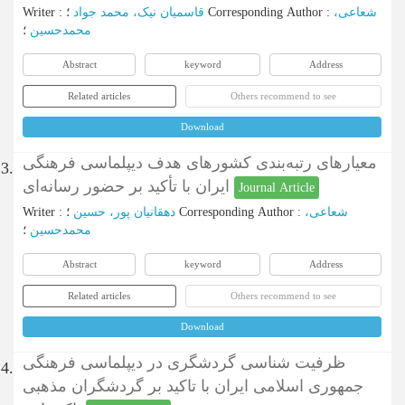
Writer
:
قاسمیان نیک، محمد جواد
؛
Corresponding Author
:
شعاعی،
محمدحسین
؛
Abstract
keyword
Address
Related articles
Others recommend to see
Download
معیارهای رتبه‌بندی کشورهای هدف دیپلماسی فرهنگی
3.
ایران با تأکید بر حضور رسانه‌ای
Journal Article
Writer
:
دهقانیان پور، حسین
؛
Corresponding Author
:
شعاعی،
محمدحسین
؛
Abstract
keyword
Address
Related articles
Others recommend to see
Download
ظرفیت شناسی گردشگری در دیپلماسی فرهنگی
4.
جمهوری اسلامی ایران با تاکید بر گردشگران مذهبی