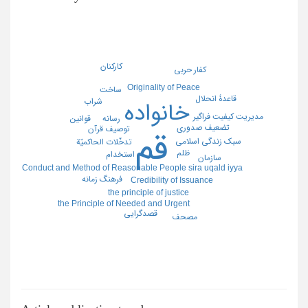
کارکنان
کفار حربی
Originality of Peace
ساخت
قاعدۀ انحلال
شراب
خانواده
مدیریت کیفیت فراگیر
قوانین
رسانه
تضعیف صدوری
توصیف قرآن
قم
سبک زندگی اسلامی
تدخّلات الحاکمیّة
ظلم
استخدام
سازمان
Conduct and Method of Reasonable People sira uqald iyya
فرهنگ زمانه
Credibility of Issuance
the principle of justice
the Principle of Needed and Urgent
قصدگرایی
مصحف