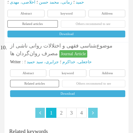
حمید
؛
زمانی، محمد حسن
؛
اخلاصی، مهدی
؛
Abstract
keyword
Address
Related articles
Others recommend to see
Download
موضوع‌شناسی فقهی و اختلالات روانی ناشی از
10.
مصرف روان‌گردان ها
Journal Article
Writer
:
؛
جزایری، سید حمید
؛
حاجعلی، خداکرم
Abstract
keyword
Address
Related articles
Others recommend to see
Download
1
2
3
4
Related keywords