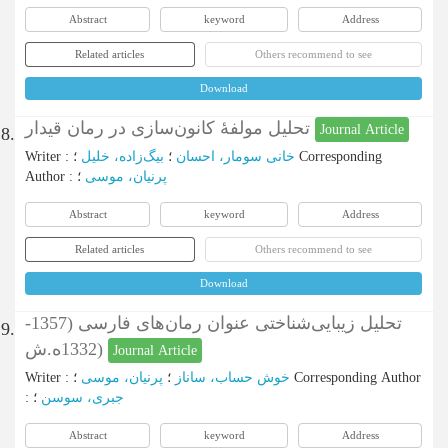
Abstract
keyword
Address
Related articles
Others recommend to see
Download
تحلیل مولفۀ کانون‌سازی در رمان قیدار
Journal Article
8.
Writer
:
بیگ‌زاده، خلیل
؛
خانی سومار، احسان
؛
Corresponding
Author
:
؛
پرنیان، موسی
Abstract
keyword
Address
Related articles
Others recommend to see
Download
تحلیل زیبایی‌شناختی عنوان رمان‌های فارسی (1357-
9.
1332ه.ش)
Journal Article
Writer
:
پرنیان، موسی
؛
خوش حساب، ساناز
؛
Corresponding Author
:
؛
جبری، سوسن
Abstract
keyword
Address