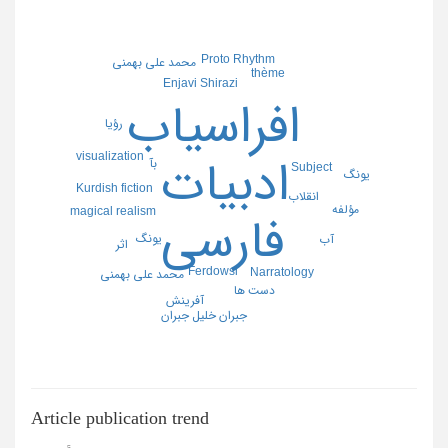
Proto Rhythm
محمد علی بهمنی
thème
Enjavi Shirazi
افراسیاب
رؤیا
visualization
ادبیات
بآ
Subject
یونگ
Kurdish fiction
انقلاب
مؤلفه
magical realism
فارسی
یونگ
آب
اثر
Ferdowsi
Narratology
محمد علی بهمنی
دست ها
آفرینش
جبران خلیل جبران
Article publication trend