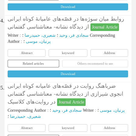
Download
روابط میان سوژه‌ها در قصّه‌های عامیانۀ کوتاه ایرانی
4.
از دیدگاه نشانه- معناشناسی گفتمانی
Journal Article
Writer
:
شعیری، حمیدرضا
؛
سجادی فر، وحید
؛
Corresponding
Author
:
؛
پرنیان، موسی
Abstract
keyword
Address
Related articles
Others recommend to see
Download
ضرباهنگ روایت در قصّه‌های عامیانه کوتاه ایرانی
5.
انجوی‌ شیرازی از دیدگاه نشانه- معناشناسی گفتمانی
در روایت‌های کلاسیک
Journal Article
Corresponding Author
:
سجادی فر، وحید
؛
Writer
:
؛
پرنیان، موسی
شعیری، حمیدرضا
؛
Abstract
keyword
Address