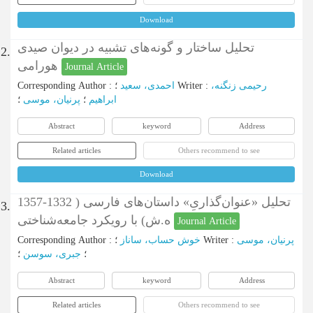
Download
تحلیل ساختار و گونه‌های تشبیه در دیوان صیدی
2.
هورامی
Journal Article
Corresponding Author
:
احمدی، سعید
؛
Writer
:
رحیمی زنگنه،
ابراهیم
؛
پرنیان، موسی
؛
Abstract
keyword
Address
Related articles
Others recommend to see
Download
تحلیل «عنوان‌گذاریِ» داستان‌های فارسی ( 1332-1357
3.
ه.ش) با رویکرد جامعه‌شناختی
Journal Article
Corresponding Author
:
خوش حساب، ساناز
؛
Writer
:
پرنیان، موسی
؛
جبری، سوسن
؛
Abstract
keyword
Address
Related articles
Others recommend to see