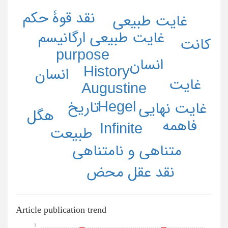
نقد قوۀ حکم
غایت طبیعی
غایت طبیعی ارگانیسم
کانت
purpose
انسان
History
انسان
غایت
Augustine
Hegel
تاریخ
غایت نهایی
هگل
فاهمه
Infinite
طبیعت
متناهی و نامتناهی
نقد عقل محض
Article publication trend
1