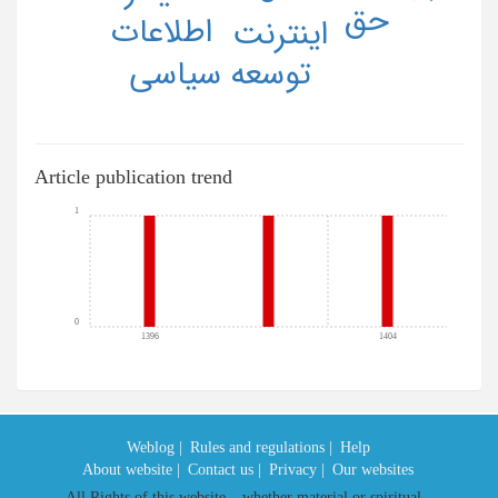
حق
اطلاعات
اینترنت
توسعه سیاسی
Article publication trend
1
0
1396
1404
Weblog |
Rules and regulations |
Help
About website |
Contact us |
Privacy |
Our websites
All Rights of this website – whether material or spiritual –