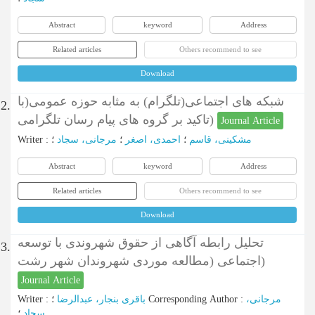
Abstract
keyword
Address
Related articles
Others recommend to see
Download
شبکه های اجتماعی(تلگرام) به مثابه حوزه عمومی(با
2.
تاکید بر گروه های پیام رسان تلگرامی)
Journal Article
Writer
:
؛
مرجانی، سجاد
؛
احمدی، اصغر
؛
مشکینی، قاسم
Abstract
keyword
Address
Related articles
Others recommend to see
Download
تحلیل رابطه آگاهی از حقوق شهروندی با توسعه
3.
اجتماعی (مطالعه موردی شهروندان شهر رشت)
Journal Article
Writer
:
باقری بنجار، عبدالرضا
؛
Corresponding Author
:
مرجانی،
سجاد
؛