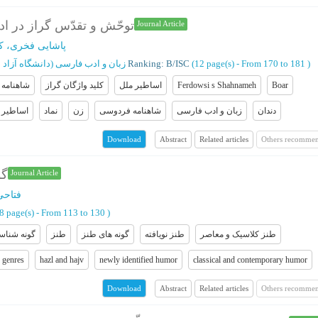
توحّش و تقدّس گراز در ا
Journal Article
پاشایی فخری، ک
)
From 170 to 181
(‎12 page(s) -
Ranking: B/ISC
زبان و ادب فارسی (دانشگاه آزاد 
Boar
Ferdowsi s Shahnameh
اساطیر ملل
کلید واژگان گراز
شاهنامه
دندان
زبان و ادب فارسی
شاهنامه فردوسی
زن
نماد
اساطیر
Abstract
Related articles
Others recommen
Download
گو
Journal Article
فتاحی
18 page(s) -
From 113 to 130
)
طنز کلاسیک و معاصر
طنز نویافته
گونه های طنز
طنز
گونه شناس
 genres
hazl and hajv
newly identified humor
classical and contemporary humor
Abstract
Related articles
Others recommen
Download