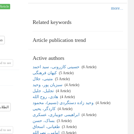
Article
Related keywords
Article publication trend
ks
Active authors
d to see
حسینی کازرونی، سید احمد
‎ (6 Article)
کیهان فرهنگی
‎ (5 Article)
متینی، جلال
‎ (5 Article)
سبزیان پور، وحید
‎ (4 Article)
تجلیل، جلیل
‎ (4 Article)
هادی، روح الله
‎ (4 Article)
وحید زاده دستگردی (نسیم)، محمود
‎ (4 Article)
الطلا
کاردگر، یحیی
‎ (4 Article)
ابراهیمی جویباری، عسکری
‎ (4 Article)
بساک، حسن
‎ (3 Article)
طغیانی، اسحاق
‎ (3 Article)
d to see
امامی، نصرالله
‎ (3 Article)