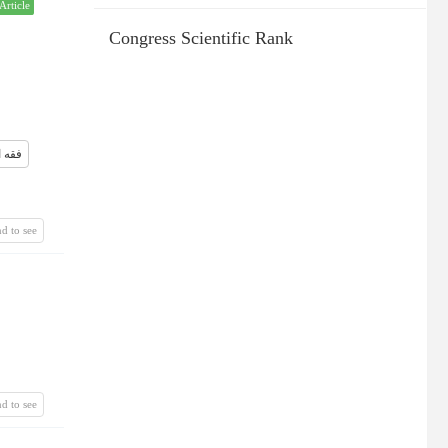
Article
Congress Scientific Rank
فقه ا
d to see
d to see