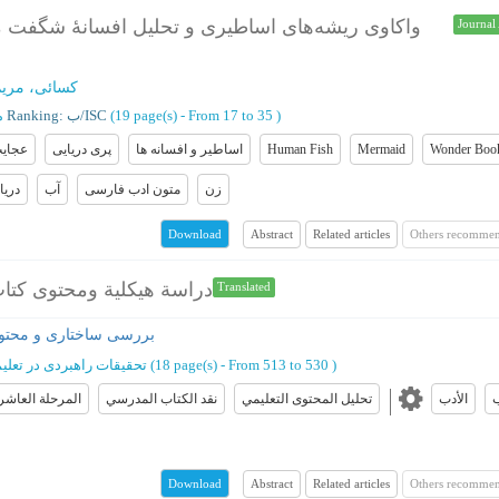
واکاوی ریشه‌های اساطیری و تحلیل افسانۀ شگفت مر
Journal 
کسائی، مری
)
From 17 to 35
(‎19 page(s) -
Ranking: ب/ISC
م
Wonder Boo
Mermaid
Human Fish
اساطیر و افسانه ها
پری دریایی
عجایب
زن
متون ادب فارسی
آب
دریا
Abstract
Related articles
Others recommen
Download
دراسة هيكلية ومحتوى كتاب 
Translated
بررسی ساختاری و محتوای
)
From 513 to 530
(‎18 page(s) -
تحقیقات راهبردی در تعل
ب
الأدب
تحليل المحتوى التعليمي
نقد الكتاب المدرسي
المرحلة العاشر
Abstract
Related articles
Others recommen
Download