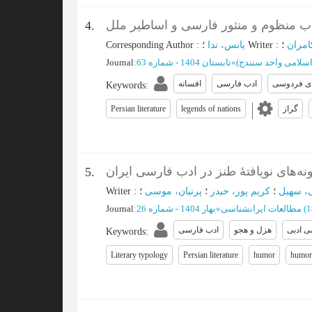
دب منظوم و منثور فارسی و اساطیر ملل
4.
امران
؛
:
Writer
؛
یانس، ندا
:
Corresponding Author
اسلامی واحد سنندج)
»
تابستان 1404 - شماره 63
:
Journal
 ی فردوسی
ادب فارسی
افسانه
Keywords
:
گراز
legends of nations
Persian literature
نه‌های نویافتۀ طنز در ادب فارسی ایران
5.
، سهیل
؛
کریم پور، حیدر
؛
پرنیان، موسی
؛
:
Writer
(‎
مطالعات ایرانشناسی
»
بهار 1404 - شماره 26
:
Journal
ی ادبی
هزل و هجو
ادب فارسی
Keywords
:
Literary typology
Persian literature
humor
humor