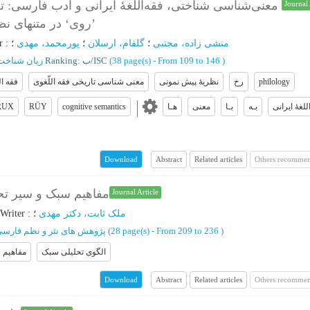
معنی‌شناسی شناختی، فقه‌اللّغۀ ایرانی و ادب فارسی: ت
Journal 
’روی‘ در متنهای نظ
منشی زاده، مجتبی
؛
گلفام، ارسلان
؛
پورمحمد، مهدی
؛
:
r
)
From 109 to 146
(‎38 page(s) -
Ranking: ب/ISC
زبان شناخت
philology
رخ
نظریۀ پیش نمونی
معنی شناسی تاریخی فقه اللّغوی
فقه ال
للغۀ ایرانی
بـه
بـا
معنی
هـا
cognitive semantics
RŪY
RUX
Abstract
Related articles
Others recommen
Download
مفاهیم سبک و سیر تح
Journal Article
ملک ثابت، دکتر مهدی
؛
:
Writer
)
From 209 to 236
(‎28 page(s) -
پژوهش های نثر و نظم فارس
الگوی تحلیلی سبک
مفاهیم 
Abstract
Related articles
Others recommen
Download