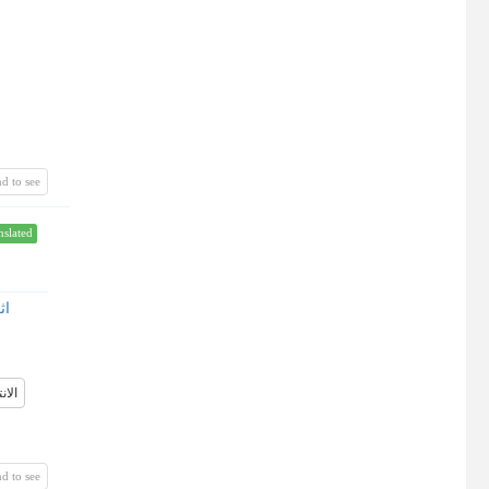
d to see
nslated
اث
الان
d to see