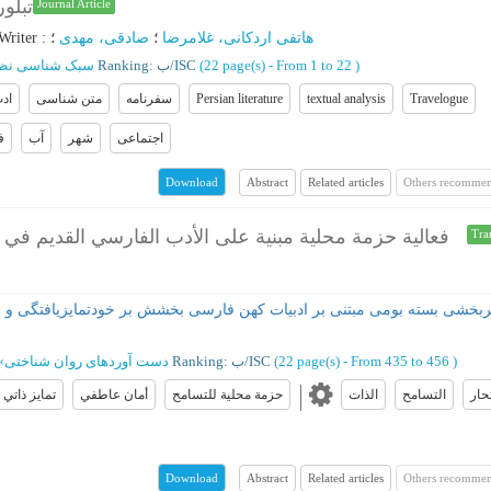
تبلو
Journal Article
هاتفی اردکانی، غلامرضا
؛
صادقی، مهدی
؛
:
Writer
)
From 1 to 22
(‎22 page(s) -
Ranking: ب/ISC
سبک شناسی نظم 
Travelogue
textual analysis
Persian literature
سفرنامه
متن شناسی
اد
اجتماعی
شهر
آب
ف
Abstract
Related articles
Others recommen
Download
فعالية حزمة محلية مبنية على الأدب الفارسي القديم في تع
Tra
ربخشی بسته بومی مبتنی بر ادبیات کهن فارسی بخشش بر خودتمایزیافتگی و ایم
)
From 435 to 456
(‎22 page(s) -
Ranking: ب/ISC
دست آوردهای روان شناختی
»
تحار
التسامح
الذات
حزمة محلية للتسامح
أمان عاطفي
تمايز ذاتي
Abstract
Related articles
Others recommen
Download