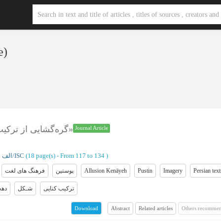
e)
گره‌گشایی از ترکیب‌ها و کنایه‌های مبهم با مرکزیت «پوستین»
Journal Article
)
From 117 to 134
(‎18 page(s) -
Ranking: الف/ISC
Persian text
Imagery
Pustin
Allusion Kenāyeh
پوستین
فرهنگ های لغت
ترکیب کنایی
شـکل
دهخ
Abstract
Related articles
Others recommen
Download