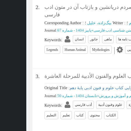
دم دریانشین و بازتاب آن در متون ادب
2.
فارسی
م
؛
:
Writer
؛
بیگ‌زاده، خلیل
:
Corresponding Author
تن شناسی ادب فارسی
»
پاییز 1404 - شماره 67
:
Journal
 نامه ها
ماهی
جانور
انسان
Keywords
:
یی
Mythologies
Human Animal
Legends
العلوم والفنون الأدبية للمرحلة العاشرة
3.
ی کتاب علوم و فنون ادبی پایۀ دهم
Original Title :
یم و آموزش و پرورش
»
تابستان 1404 - شماره 50
:
Journal
ة
علوم وفنون أدبية
أدب فارسي
Keywords
:
الکتاب
محتوى
کتاب
تعلیم
التعلیم