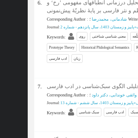
حلیل درزمانی انطباقهای مفهومی ’رخ‘ و
6.
م و نثر فارسی بر پایۀ نظریّۀ پیش‌نمونی
Write
؛
شادمانی، محمدرضا
:
Corresponding Author
»
پاییز و زمستان 1403، سال پانزدهم - شماره 2
:
Journal
لّغه
معنی شناسی شناختی
روی
Keywords
:
Prototype Theory
Historical Philological Semantics
زبان
ادب فارسی
لیلی الگوی سبک‌شناسی در ادب فارسی
7.
؛
واثقی خوندابی، دکتر داود
:
Corresponding Author
ی
»
پاییز و زمستان 1403، سال ششم - شماره 13
:
Journal
سبک
ادب فارسی
سبک شناسی
Keywords
: