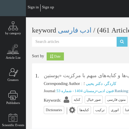
Skip
Sign in
Sign up
to
main
content
‎/ (461 Articl
ادب فارسی
keyword
by category
Sort by
Date
Article List
1.
Creators
کاردگر، دکتر یحیی
؛
:
Corresponding Author
فنون ادبی
»
زمستان 1404 - شماره 53
:
Journal
متون فارسی
صور خیال
کنایه
Keywords
:
Publishers
دا
انوری
ترکیب
کنایه‌ها
Dictionaries
Scientific Events