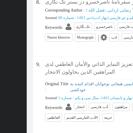
ر سفرنامۀ ناصرخسرو در بستر تک نگاری
8.
؛
رضایی اردانی، فضل الله
:
Corresponding Author
و نثر فارسی (بهار ادب)
»
تیر 1403 - شماره 98
:
Journal
ب فارسی
ناصرخسرو
تک نگاری
Keywords
:
ارسی
ادب
Monograph
Nasser khosrow
زيز التمايز الذاتي والأمان العاطفي لدى
9.
المراهقين الذين يحاولون الانتحار
نی هیجانی نوجوانان اقدام کننده به
Original Title
خودکشی
:
بهار و تابستان 1403، سال سی و یکم - شماره 1
:
Journal
مراهقون
أدب فارسي
انتحار
Keywords
:
حزمة
الأدب الفارسی القدیم
العاطفی