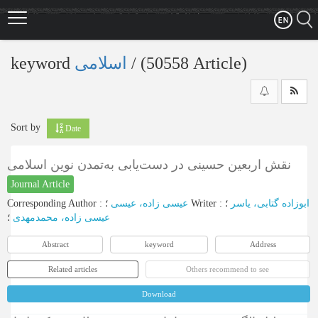
Skip
to
main
content
keyword
اسلامی
‎/ (50558 Article)
Sort by
Date
نقش اربعین حسینی در دست‌یابی به‌تمدن نوین اسلامی
Journal Article
Corresponding Author
:
عیسی زاده، عیسی
؛
Writer
:
؛
ابوزاده گتابی، یاسر
عیسی زاده، محمدمهدی
؛
Abstract
keyword
Address
Related articles
Others recommend to see
Download