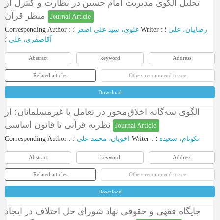
تحلیل الگوی مدیریت امام حسین در نظارت و کنترل از
منظر قرآن
Journal Article
Corresponding Author
:
علوی، سید علی اصغر
؛
Writer
:
؛
رضاییان، علی
آقاصفری، علی
؛
Abstract
keyword
Address
Related articles
Others recommend to see
Download
الگوی سه‌گانه اخلاق‌محور در تعامل با غیرمسلمانان؛ از
نظریه قرآنی تا قانون اساسی
Journal Article
Corresponding Author
:
اخویان، محمد علی
؛
Writer
:
؛
نکونام، سعیده
Abstract
keyword
Address
Related articles
Others recommend to see
Download
جایگاه فقهی و حقوقی نهاد شورای حل اختلاف در ایجاد