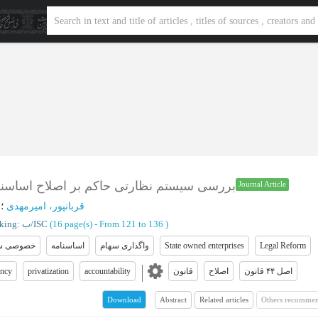
بررسی سیستم نظارتی حاکم بر اصلاح اساسنا
Journal Article
قربانپور، امیرمهدی
؛
:
)
From 121 to 136
(‎16 page(s) -
Ranking: ب/ISC
Legal Reform
State owned enterprises
واگذاری سهام
اساسنامه
خصوصی س
اصل ۴۴ قانون
اصلاح
قانون
accountability
privatization
ency
Abstract
Related articles
Others recommen
Download