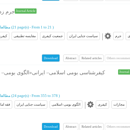
جرم زدا
Journal Article
)
From 1 to 21
(‎21 page(s) -
مطالعا
ی
جرم
سیاست جنایی ایران
جمعیت کیفری
مقایسه تطبیقی
کیفرز
Abstract
Related articles
Others recommen
Download
کیفرشناسی بومی اسلامی– ایرانی«الگوی بومی– 
Journal 
)
From 355 to 378
(‎24 page(s) -
مطالعا
مجازات
کیفری
الگوی بومی–اسلامی
سیاست جنایی ایران
فقه اما
Abstract
Related articles
Others recommen
Download