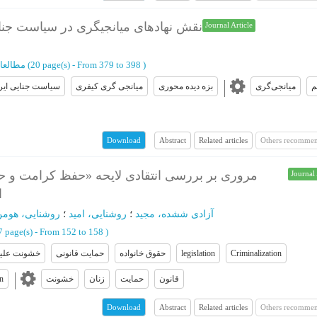
نقش نهادهای میانجیگری در سیاست جنای
Journal Article
)
From 379 to 398
(‎20 page(s) -
مطالعا
م
میانجی‌گری
بزه دیده محوری
میانجی گری کیفری
سیاست جنایی ایر
Abstract
Related articles
Others recommen
Download
مروری بر بررسی انتقادی لایحه «حفظ کرامت و حم
Journal 
ا
آزادی ششده، مجید
؛
روشنایی، امید
؛
روشنایی، هومن
‎7 page(s) -
From 152 to 158
)
Criminalization
legislation
حقوق خانواده
حمایت قانونی
خشونت علیه
قانون
حمایت
زنان
خشونت
on
Abstract
Related articles
Others recommen
Download