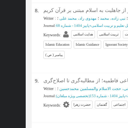
از جاهلیت به اسلام مبتنی بر قرآن کریم
8.
نبی زاده، محمد
؛
مهدوی راد، محمد علی
؛
:
Writer
تعلیم و تربیت اسلامی
»
پاییز 1404 - شماره 68
:
Journal
ت
تربیت اسلامی
هدایت اسلامی
Keywords
:
Islamic Education
Islamic Guidance
Ignorant Society
پیامبر ( ص )
عی فاطمیه؛ از مطالبه‌گری تا اصلاح‌گری
9.
نی، حجت الاسلام والمسلمین محمدحسین
؛
:
Writer
»
پاییز 1404 - شماره 153(تخصصی ویژه مبلغان)
:
Journal
اجتماعی
گفتمان
حضرت زهرا
Keywords
: