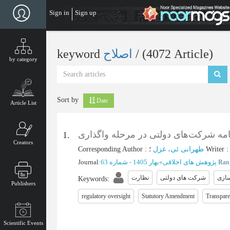
Skip
Sign in
Sign up
to
main
content
‎/ (4072 Article)
اصلاح
keyword
by category
Sort by
Date
Article List
مه شرکت‌های دولتی در مرحله واگذاری
1.
Creators
Writer
؛
طهرانی ئی، غزل
:
Corresponding Author
پژوهش های اخلاقی
»
بهار 1405 - شماره 63
:
Journal
ازی
شرکت های دولتی
نظارت
Keywords
:
Publishers
regulatory oversight
Statutory Amendment
Transpar
Scientific Events