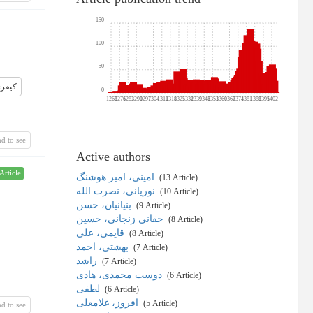
150
100
50
کیفر
0
1268
1276
1283
1290
1297
1304
1311
1318
1325
1332
1339
1346
1353
1360
1367
1374
1381
1388
1395
1402
d to see
Active authors
Article
امینی، امیر هوشنگ
‎ (13 Article)
نوریانی، نصرت الله
‎ (10 Article)
بنیانیان، حسن
‎ (9 Article)
حقانی زنجانی، حسین
‎ (8 Article)
قایمی، علی
‎ (8 Article)
بهشتی، احمد
‎ (7 Article)
راشد
‎ (7 Article)
دوست محمدی، هادی
‎ (6 Article)
لطفی
‎ (6 Article)
افروز، غلامعلی
‎ (5 Article)
d to see