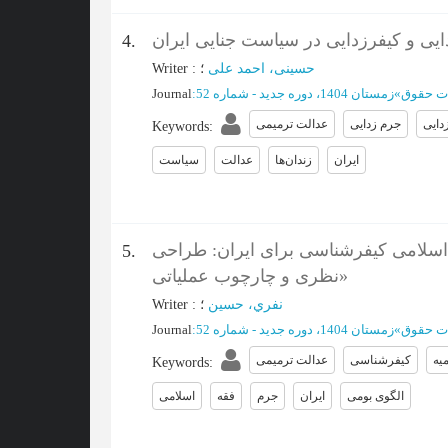
یی و کیفرزدایی در سیاست جنایی ایران
4.
حسینی، احمد علی
؛
:
Writer
ت حقوق
»
زمستان 1404، دوره جدید - شماره 52
:
Journal
دایی
جرم زدایی
عدالت ترمیمی
Keywords
:
ایران
زندان‌ها
عدالت
سیاست
اسلامی کیفرشناسی برای ایران: طراحی
5.
نظری و چارچوب عملیاتی»
نفري، حسين
؛
:
Writer
ت حقوق
»
زمستان 1404، دوره جدید - شماره 52
:
Journal
میه
کیفرشناسی
عدالت ترمیمی
Keywords
:
الگوی بومی
ایران
جرم
فقه
اسلامی