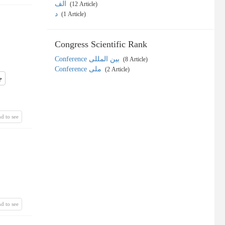
الف
‎ (12 Article)
د
‎ (1 Article)
Congress Scientific Rank
Conference بین المللی
‎ (8 Article)
Conference ملی
‎ (2 Article)
ج
d to see
d to see