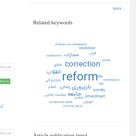
Related keywords
children and adolescents
revolution
قران
مجازات
constitution
correction
justice
اخلاق
d to see
انقلاب
reform
life
بازدارندگي
modification
Article
نقد
بازپروري
زندان
اسلام
society
جامعه
سياست جنايي
amendment
growth
اموزش
correctional center
کن
criminal policy
d to see
Article publication trend