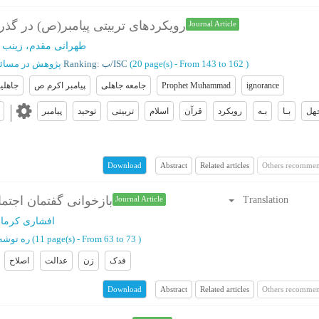
رویکردهای تربیتی پیامبر(ص) در گذر 
Journal Article
طهرانی مقدم، زینب
؛
)
From 143 to 162
(‎20 page(s) -
Ranking: ب/ISC
پژوهش در مسائل 
ignorance
Prophet Muhammad
جامعه جاهلی
پیامبر اکرم ص
جاهلی
هل
بـا
بـه
رویکرد
قرآن
اسلام
تربیتی
توحید
پیامبر
Abstract
Related articles
Others recommen
Download
بازخوانی گفتمان اجتما
Translation
Journal Article
افشاری کرما
)
From 63 to 73
(‎11 page(s) -
ره توشه
فدک
زن
عدالت
اصلاح
Abstract
Related articles
Others recommen
Download