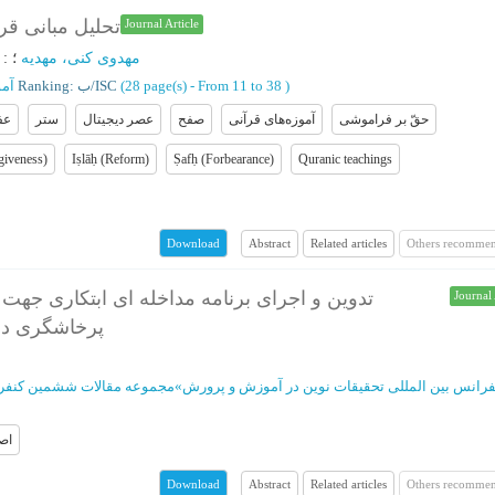
تحلیل مبانی قر
Journal Article
مهدوی کنی، مهدیه
؛
:
)
From 11 to 38
(‎28 page(s) -
Ranking: ب/ISC
آمو
حقّ بر فراموشی
آموزه‌های قرآنی
صفح
عصر دیجیتال
ستر
عف
giveness)
Iṣlāḥ (Reform)
Ṣafḥ (Forbearance)
Quranic teachings
Abstract
Related articles
Others recommen
Download
تدوین و اجرای برنامه مداخله ای ابتکاری جهت
Journal 
پرخاشگری در 
فرانس بین المللی تحقیقات نوین در آموزش و پرورش
»
مجموعه مقالات ششمین کنفران
اص
Abstract
Related articles
Others recommen
Download