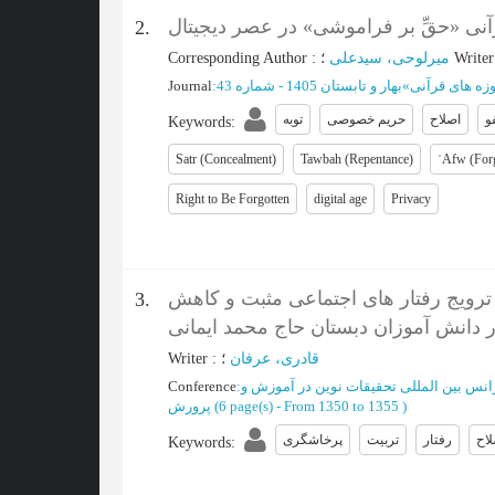
آنی «حقِّ بر فراموشی» در عصر دیجیتال
2.
Writer
؛
میرلوحی، سیدعلی
:
Corresponding Author
زه های قرآنی
»
بهار و تابستان 1405 - شماره 43
:
Journal
و
اصلاح
حریم خصوصی
توبه
Keywords
:
Satr (Concealment)
Tawbah (Repentance)
ʿAfw (For
Right to Be Forgotten
digital age
Privacy
 ترویج رفتار های اجتماعی مثبت و کاهش
3.
دانش آموزان دبستان حاج محمد ایمانی
قادری، عرفان
؛
:
Writer
س بین المللی تحقیقات نوین در آموزش و
:
Conference
)
From 1350 to 1355
(‎6 page(s) -
پرورش
لاح
رفتار
تربیت
پرخاشگری
Keywords
: