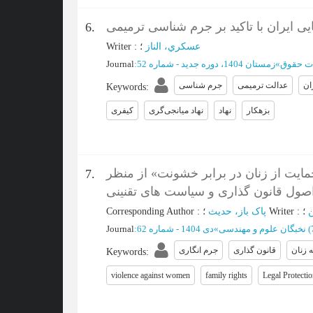
ی ایران با تاکید بر جرم شناسی ترمیمی
6.
عسكري، الناز
؛
:
Writer
ت حقوق
»
زمستان 1404، دوره جدید - شماره 52
:
Journal
ان
عدالت ترمیمی
جرم شناسی
Keywords
:
بزهکار
نهاد
نهاد میانجی‌گری
کیفری
ایت از زنان در برابر خشونت» از منظر
7.
صول قانون گذاری و سیاست های تقنینی
؛
:
Writer
؛
پاک باز، حدیث
:
Corresponding Author
(
نخبگان علوم و مهندسی
»
دی 1404 - شماره 62
:
Journal
 زنان
قانون گذاری
جرم انگاری
Keywords
:
violence against women
family rights
Legal Protecti