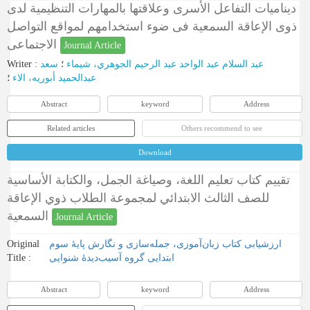
ديناميات التفاعل الأسرى وعلاقتها بالمهارات التنظيمية لدى
ذوى الإعاقة السمعية فى ضوء استخدامهم لمواقع التواصل
الاجتماعى
Journal Article
Writer
:
سعد
؛
عبد السلام عبد الواحد عبد الرحيم الجوهري، شيماء
عبدالحميد أبوريه، الاء
؛
Abstract
keyword
Address
Related articles
Others recommend to see
Download
تقييم كتاب تعليم اللغة، وصياغة الجمل، والكتابة الأساسية
للصف الثالث الابتدائي لمجموعة الطلاب ذوي الإعاقة
السمعية
Journal Article
Original
ارزشیابی کتاب زبان‌آموزی، جمله‌سازی و نگارش پایۀ سوم
Title :
ابتدایی گروه آسیب‌دیدۀ شنوایی
Abstract
keyword
Address