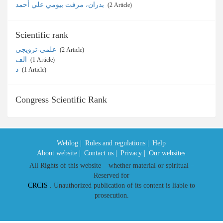
بدران، مرفت بيومي علي أحمد
‎ (2 Article)
Scientific rank
علمی-ترویجی
‎ (2 Article)
الف
‎ (1 Article)
د
‎ (1 Article)
Congress Scientific Rank
Weblog |
Rules and regulations |
Help
About website |
Contact us |
Privacy |
Our websites
All Rights of this website – whether material or spiritual –
Reserved for
CRCIS
. Unauthorized publication of its content is liable to
prosecution.