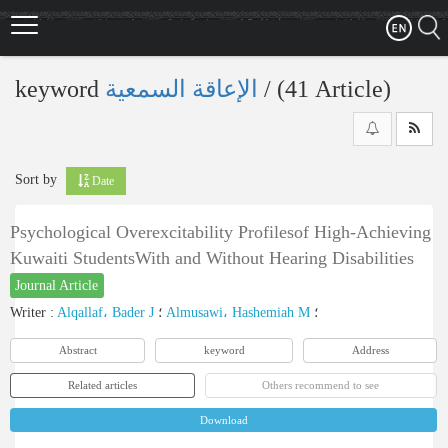
Skip
to
main
content
keyword
الإعاقة السمعية
‎/ (41 Article)
Sort by
Date
Psychological Overexcitability Profilesof High-Achieving
Kuwaiti StudentsWith and Without Hearing Disabilities
Journal Article
Writer
:
Alqallaf، Bader J
؛
Almusawi، Hashemiah M
؛
Abstract
keyword
Address
Related articles
Others recommend to see
Download