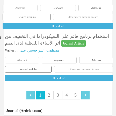
Abstract
keyword
Address
Related articles
Others recommend to see
Download
استخدام برنامج قائم على السيكودراما في التخفيف من
0.
أثر الأساءة اللفظية لدى الصم
Journal Article
Writer
:
؛
مصطفى، عبير حسنين علي
Abstract
keyword
Address
Related articles
Others recommend to see
Download
1
2
3
4
5
Journal (Article count)