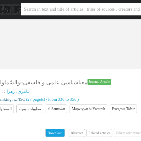
معناشناسی علمی و فلسفی«والسّماوات 
Journal Article
عامری، زهرا
؛
:
r
)
From 330 to 356
(‎27 page(s) -
Ranking: ب/ISC
Exegesis Tafsīr
Maṭwiyyāt bi Yamīnih
al Samāwāt
مطویات بیمینه
السماوا
Abstract
Related articles
Others recommen
Download