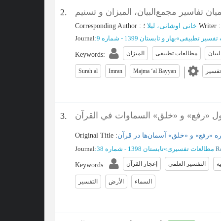
2.
Writer
؛
خانی اوشانی، لیلا
:
Corresponding Author
 تفسیر تطبیقی
»
بهار و تابستان 1399 - شماره 9
:
Journal
بیان
مطالعات تطبیقی
المیزان
Keywords
:
تفسیر
Majma ‘al Bayyan
Imran
Surah al
 حول «رفع» و «خلق» السماوات في القرآن
3.
ره «رفع» و «خلق» آسمان‌ها در قرآن
Original Title :
مطالعات تفسیری
»
تابستان 1398 - شماره 38
:
Journal
ة
التفسير العلمي
إعجاز القرآن
Keywords
:
السماء
الأرض
التفسیر