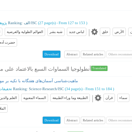
)
From 127 to 153
(‎27 page(s) -
Ranking: الف/ISC
پژوه
ن
الأرض
خلق
لباس جديد
شبه بشر
العوالم الطولية والعرضية
ا
حضرت آدم (
Abstract
Related articles
Others recommen
Download
أنطولوجيا السماوات السبع بالاعتماد على م
Translated
ماهیت‌شناسی آسمان‌های هفتگانه با تکیه بر مو
)
From 151 to 184
(‎34 page(s) -
Ranking: Science-Research/ISC
تحقیقات
سماء
قرآن
الطبيعة وما وراء الطبيعة
السماء المعنوية
العلم والدين
الملا
Abstract
Related articles
Others recommen
Download