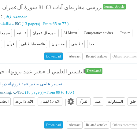
بررسی مقارنه‌ای آیات 83-81 سورۀ آل‌عمران میان تفاسیر مجمع‌البیان، المیزان و تسنیم
Journal Article
صدیقی، زهرا
؛
:
)
From 65 to 77
(‎13 page(s) -
ISC
مطالعات
Tasnim
Comparative studies
Al Mizan
سوره آل عمران
تسنیم
مجمع ال
خدا
تطبیقی
مفسران
علامه طباطبایی
قرآن
Abstract
Related articles
Others recommen
Download
التفسير العلمي لـ «بغير عمد ترونها»
Translated
تفسیر علمی «بغیر عمد ترونها» دربا
)
From 89 to 106
(‎18 page(s) -
Ranking: ب/ISC
خلق
السماوات
عمد
القرآن
الآية 10 لقمان
الآية 2 الرعد
الجاذبي
Abstract
Related articles
Others recommen
Download