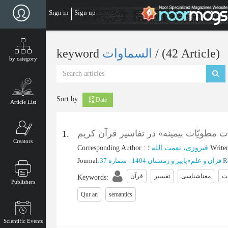
Skip
Sign in
Sign up
to
main
content
‎/ (42 Article)
السماوات
keyword
by category
Sort by
Date
Article List
مطویّات بیمینه» در تفاسیر قرآن کریم
1.
Creators
Write
؛
فیروزی، نعمت الله
:
Corresponding Author
قرآن و علم
»
پاییز و زمستان 1404 - شماره 37
:
Journal
ت
معناشناسی
تفسیر
قرآن
Keywords
:
Publishers
Qur an
semantics
Scientific Events