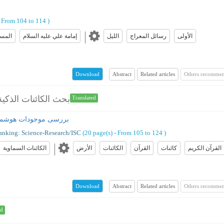
From 104 to 114
)
الأولى
رسائل المعراج
اللیل
إمامة علي عليه السلام
المس
Abstract
Related articles
Others recommen
Download
بحث الكائنات الذك
Translated
بررسی موجودات هوشمند
anking: Science-Research/ISC
(‎20 page(s) -
From 105 to 124
)
القرآن الکریم
کائنات
القرآن
الکائنات
الأرض
الكائنات السماوية
Abstract
Related articles
Others recommen
Download
ed