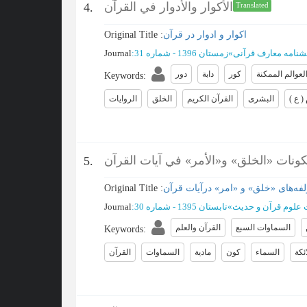
الأكوار والأدوار في القرآن
4.
Translated
اکوار و ادوار در قرآن
Original Title :
شنامه معارف قرآنی
»
زمستان 1396 - شماره 31
:
Journal
لعوالم الممكنة
كور
دابة
دور
Keywords
:
 ع )
البشری
القرآن الکریم
الخلق
الروایات
كونات «الخلق» و«الأمر» في آيات القرآن
5.
لفه‌های «خلق» و «امر» درآیات قرآن
Original Title :
 علوم قرآن و حدیث
»
تابستان 1395 - شماره 30
:
Journal
السماوات السبع
القرآن والعلم
Keywords
:
ئکة
السماء
کون
مادیة
السماوات
القرآن