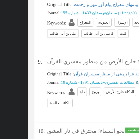
پیامهای معراج پیام آور مهر و رحمت
Original Title :
(‎11 page(s) -
مبلغان
»
رمضان 1433 - شماره 155
:
Journal
جد
الإسراء
العبودية
المعراج
Keywords
:
قلت
علی بن أبی طالب
علی بن أبی طالب
ية خارج الأرض من منظور مفسري القرآن
9.
 فرا زمینی از منظر مفسران قرآن
Original Title :
R
مطالعات تفسیری
»
تابستان 1391 - شماره 10
:
Journal
الذكاء خارج الأرض
بروج
دابة
Keywords
:
الکائنات الحیة
نحو السماء؛ محترق في نار العشق
10.
Translat