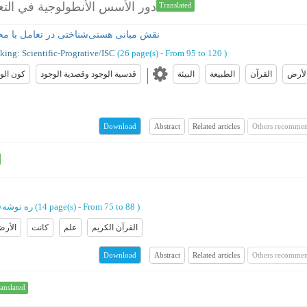
دور الأسس الأنطولوجية في التعام
Translated
نقش مبانی هستی‌شناختی در تعامل با محی
king: Scientific-Progrative/ISC
(‎26 page(s) -
From 95 to 120
)
لأرض
القرآن
الطبیعة
البیئة
قدسية الوجود وقصدية الوجود
كون الوج
Abstract
Related articles
Others recommen
Download
)
From 75 to 88
(‎14 page(s) -
ره توشه
»
القرآن الکریم
علم
کانت
الأر
Abstract
Related articles
Others recommen
Download
anslated