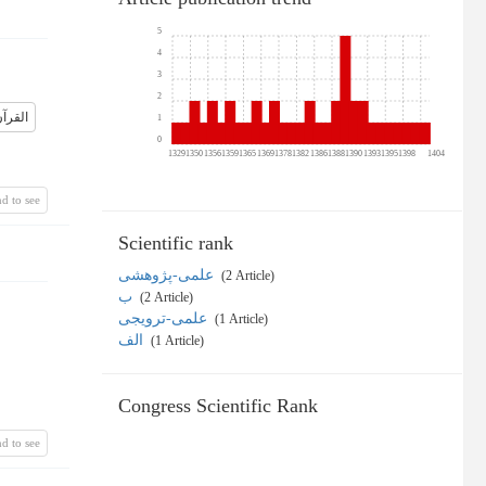
5
4
3
2
القرآ
1
0
1329
1350
1356
1359
1365
1369
1378
1382
1386
1388
1390
1393
1395
1398
1404
d to see
Scientific rank
علمی-پژوهشی
‎ (2 Article)
ب
‎ (2 Article)
علمی-ترویجی
‎ (1 Article)
الف
‎ (1 Article)
Congress Scientific Rank
d to see