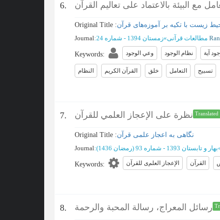
ل مع البيئة بالاعتماد على تعاليم القرآن
6.
ط زیست با تکیه بر آموزه‌های قرآن
Original Title :
Ran
مطالعات قرآنی
»
زمستان 1394 - شماره 24
:
Journal
ود آية
نظام الوجود
وعي الوجود
Keywords
:
تسبیح
التعامل
خلق
القرآن الکریم
النظام
نظرة على الإعجاز العلمي للقرآن
7.
Translated
نگاهی به اعجاز علمی قرآن
Original Title :
بهار و تابستان 1393 - شماره 93 (رمضان 1436)
:
Journal
ض
القرآن
الإعجاز العلم‌ی للقرآن
Keywords
:
رسائل المعراج، رسالة المحبة والرحمة
8.
Tr