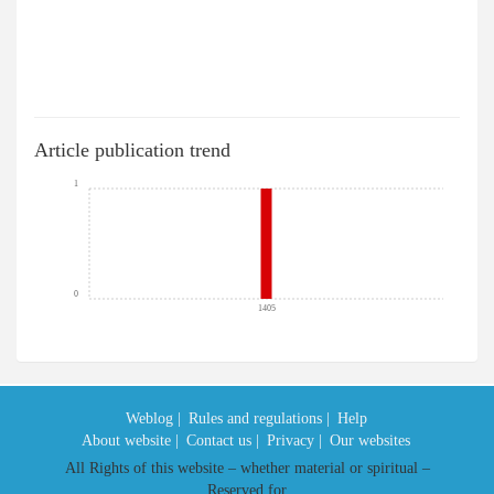
Article publication trend
1
0
1405
Weblog |
Rules and regulations |
Help
About website |
Contact us |
Privacy |
Our websites
All Rights of this website – whether material or spiritual –
Reserved for