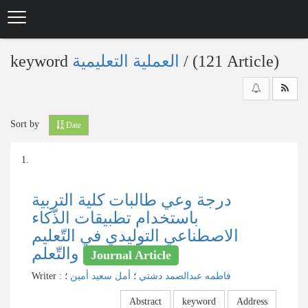
Skip
to
main
content
keyword
العملیة التعلیمیة
‎/ (121 Article)
Sort by
Date
1.
درجة وعي طالبات كلية التربية
باستخدام تطبيقات الذّكاء
الاصطناعي التوليدي في التّعليم
والتّعلم
Journal Article
Writer
:
؛
أمل سعید أمین
؛
فاطمه عبدالصمد دشتي
Abstract
keyword
Address