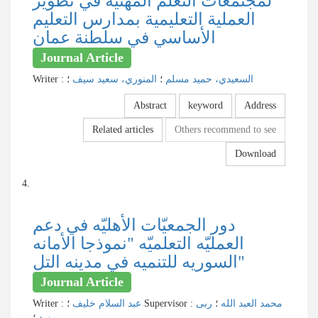
لمجتمعات التعلم المهنية في تطوير
العملية التعليمية بمدارس التعليم
الأساسي في سلطنة عمان
Journal Article
Writer
:
؛
المنوري، سعید سیف
؛
السعیدي، حمید مسلم
Abstract
keyword
Address
Related articles
Others recommend to see
Download
4.
دور الجمعيّات الأهليّه في دعم
العمليّه التعلمیّه "نموذجا الأمانه
السوریه للتنمیه في مدینه التل"
Journal Article
Writer
:
عبد السلام خلیف
؛
Supervisor
:
ربی
؛
محمد العبد الله
مزید
؛