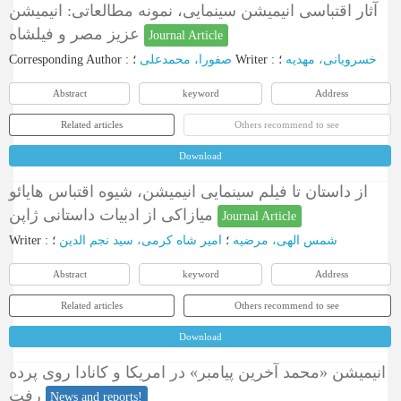
آثار اقتباسی انیمیشن سینمایی، نمونه مطالعاتی: انیمیشن
عزیز مصر و فیلشاه
Journal Article
Corresponding Author
:
صفورا، محمدعلی
؛
Writer
:
؛
خسرویانی، مهدیه
Abstract
keyword
Address
Related articles
Others recommend to see
Download
از داستان تا فیلم سینمایی انیمیشن، شیوه اقتباس هایائو
میازاکی از ادبیات داستانی ژاپن
Journal Article
Writer
:
؛
امیر شاه کرمی، سید نجم الدین
؛
شمس الهی، مرضیه
Abstract
keyword
Address
Related articles
Others recommend to see
Download
انیمیشن «محمد آخرین پیامبر» در امریکا و کانادا روی پرده
رفت
News and reports!