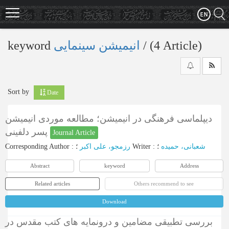
Skip
to
main
content
keyword
انیمیشن سینمایی
‎/ (4 Article)
Sort by
Date
دیپلماسی فرهنگی در انیمیشن؛ مطالعه موردی انیمیشن
پسر دلفینی
Journal Article
Corresponding Author
:
رزمجو، علی اکبر
؛
Writer
:
؛
شعبانی، حمیده
Abstract
keyword
Address
Related articles
Others recommend to see
Download
بررسی تطبیقی مضامین و درونمایه های کتب مقدس در