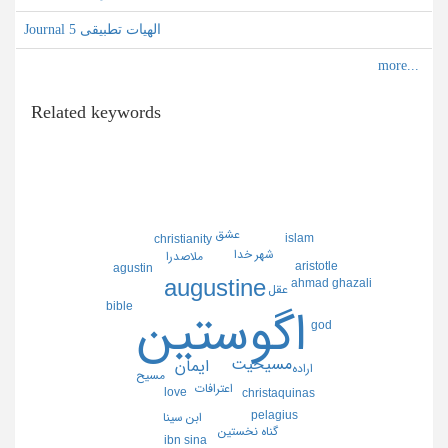
Journal الهیات تطبیقی 5
Related keywords
عشق
islam
christianity
شهر خدا
ملاصدرا
aristotle
agustin
augustine
ahmad ghazali
عقل
bible
اگوستين
god
مسيحيت
ايمان
اراده
مسيح
اعترافات
love
christ
aquinas
pelagius
ابن سينا
گناه نخستين
ibn sina