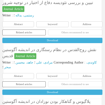
تبیین و بررسی تئودیسه‌ دفاع از اختیار در توجیه شرور
Journal Article
Writer
:
؛
رستمی، یداله
Abstract
keyword
Address
Related articles
Others recommend to see
Download
نقش روح‌القدس در نظام رستگاری در اندیشه آگوستین
قدیس
Journal Article
Writer
:
جاهد، محسن
؛
مرادی، علی
؛
Corresponding Author
:
کاوندی،
سحر
؛
Abstract
keyword
Address
Related articles
Others recommend to see
Download
پلاگیوس و گناهکار بودن نوزادان در اندیشه آگوستین