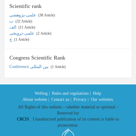
Scientific rank
علمی-پژوهشی
‎ (38 Article)
ب
‎ (32 Article)
الف
‎ (11 Article)
علمی-ترویجی
‎ (2 Article)
ج
‎ (1 Article)
Congress Scientific Rank
Conference بین المللی
‎ (1 Article)
Weblog |
Rules and regulations |
Help
About website |
Contact us |
Privacy |
Our websites
All Rights of this website – whether material or spiritual –
Reserved for
CRCIS
. Unauthorized publication of its content is liable to
prosecution.