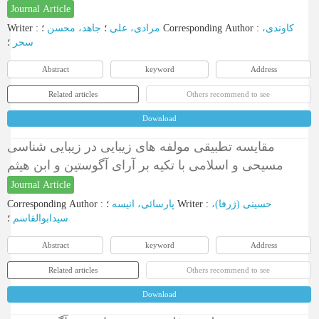
Journal Article
Writer
:
جاهد، محسن
؛
مرادی، علی
؛
Corresponding Author
:
کاوندی،
سحر
؛
Abstract
keyword
Address
Related articles
Others recommend to see
Download
مقایسه تطبیقی مولفه های زیبایی در زیبایی شناسی
مسیحی و اسلامی با تکیه بر آرای آگوستین و ابن هیثم
Journal Article
Corresponding Author
:
پارسائی، انیسه
؛
Writer
:
حسینی (ژرفا)،
سیدابوالقاسم
؛
Abstract
keyword
Address
Related articles
Others recommend to see
Download