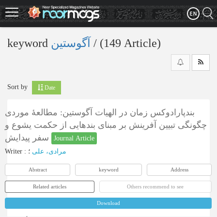
Skip
to
main
content
keyword
آگوستین
‎/ (149 Article)
Sort by
Date
بندپارادوکس زمان در الهیات آگوستین: مطالعۀ موردی
چگونگی تبیین آفرینش بر مبنای بندهایی از حکمت یشوع و
سفر پیدایش
Journal Article
Writer
:
؛
مرادی، علی
Abstract
keyword
Address
Related articles
Others recommend to see
Download