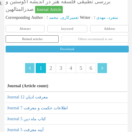
بررسی تطبیقی فلسفه هنر در اندیشه آگوستین و
0.
صدرالمتالهین
Journal Article
Corresponding Author
:
تعمیرکاری، محمد
؛
Writer
:
؛
منفرد، مهدی
Abstract
keyword
Address
Related articles
Others recommend to see
Download
1
2
3
4
5
6
Journal (Article count)
Journal معرفت ادیان 12
Journal اطلاعات حکمت و معرفت 7
Journal کتاب ماه دین 5
Journal آینه معرفت 5