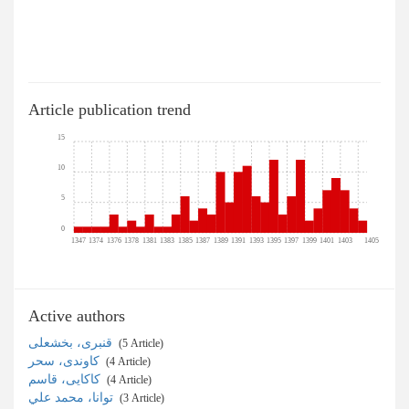
Article publication trend
15
10
5
0
1347
1374
1376
1378
1381
1383
1385
1387
1389
1391
1393
1395
1397
1399
1401
1403
1405
Active authors
قنبری، بخشعلی
‎ (5 Article)
کاوندی، سحر
‎ (4 Article)
کاکایی، قاسم
‎ (4 Article)
توانا، محمد علي
‎ (3 Article)