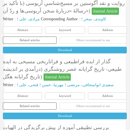
روایت و نقد آگوستین بر مسیح‌شناسیِ آریوسی (با تأکید بر
رسالۀ «دربارۀ سخن آریوسی‌ها و ردّ آن»)
Journal Article
Writer
:
مرادی، علی
؛
Corresponding Author
:
؛
کاوندی، سحر
Abstract
keyword
Address
Related articles
Others recommend to see
Download
گذار از ایده فراطبیعی و فراتاریخی مسیحی به ایده
طبیعی- تاریخ گرایانه عصر روشنگری (درآمدی بر اندیشه
تاریخ گرایانه هگل)
Journal Article
Writer
:
؛
فتحی، علی
؛
مهرنیا، حسن
؛
سعیدی ابواسحاقی، مرتضی
Abstract
keyword
Address
Related articles
Others recommend to see
Download
بررسی تطبیقی آموزه از پیش برگزیدگی در الهیات