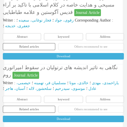
مسیحی و هدایت خاصه در کلام اسلامی با تاکید بر آراء
قدیس آگوستین و علامه طباطبایی
Journal Article
Writer
:
فخار نوغانی، سعیده
؛
رقوی، جواد
؛
Corresponding Author
:
جعفری، خدیجه
؛
Abstract
keyword
Address
Related articles
Others recommend to see
Download
نگاهی به تاثیر اندیشه های ترتولیان در سقوط امپراتوری
روم
Journal Article
Writer
:
حیصمی،
؛
مسلمیان فر، تهمینه
؛
خالدی، مونا
؛
یاراحمدی، مهدی
عادل
؛
موسوی، سیدرحیم
؛
سلحشور، لاله
؛
آسبان، هاجر
؛
Abstract
keyword
Address
Related articles
Others recommend to see
Download