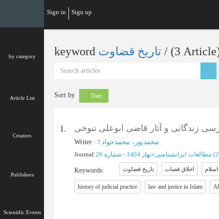
Skip
Sign in
Sign up
to
main
content
keyword
تاریخ قضاوت
‎/ (3 Article
by category
Sort by
Date
Article List
رسی زندگانی و آثار قاضی ابوعلی تنوخی
1.
Creators
Writer
:
؛
محمدپور، محمدجواد
Journal
:
بهار 1404 - شماره 26
»
مطالعات ایرانشناسی
(‎
اسلام
اخلاق قضات
تاریخ قضاوت
Keywords
:
Publishers
history of judicial practice
law and justice in Islam
Ab
Scientific Events