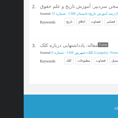
خن سردبیر: آموزش تاریخ و علم حقوق
2.
Journal
:
تابستان 1388 - شماره 35
»
رشد آموزش تاریخ
(‎
قضایی
قضاوت
اخلاق
تاریخ
Keywords
:
مقاله: یادداشتهایی درباره کلک
3.
Transit
Journal
:
شهریور 1369 - شماره 6
»
کلک
(‎3 page(s) -
From 
مثیل
قضاوت
مطبوعات
کلک
Keywords
:
All