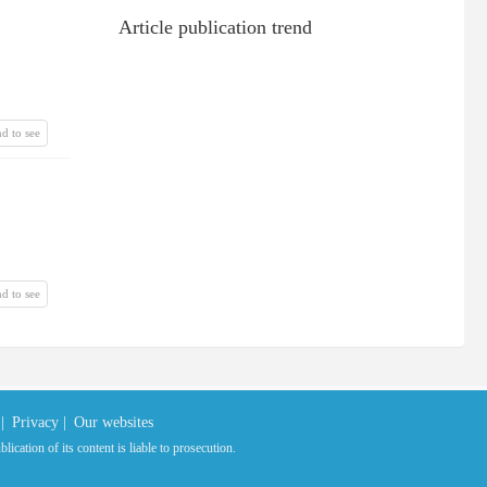
Article publication trend
d to see
d to see
|
Privacy |
Our websites
ication of its content is liable to prosecution.