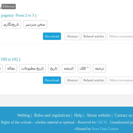
س
Editorial
2 page(s) -
From 2 to 3
)
سخن سردبیر
تاریخ‌نگاری
Abstract
Related articles
Others recommen
Download
190 to 192
)
ترجمه
کلک "
اندیشه
تاریخ
تاریخ مطبوعات
مقاله
ت
Abstract
Related articles
Others recommen
Download
Weblog |
Rules and regulations |
Help |
About website |
Contact us 
 Rights of this website – whether material or spiritual – Reserved for
CRCIS
. Unauthorized publ
«Hosted by
Noor Data Center
»