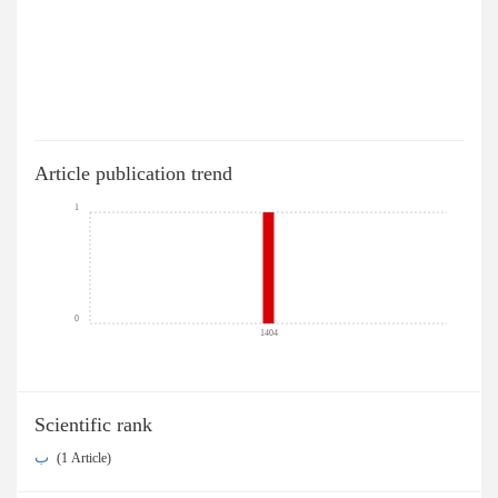
Article publication trend
1
0
1404
Scientific rank
ب
‎ (1 Article)