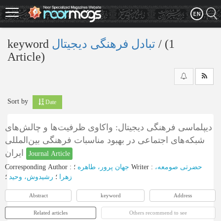
Skip
to
main
content
keyword
تبادل فرهنگی دیجیتال
‎/ (1
Article)
Sort by
Date
دیپلماسی فرهنگی دیجیتال: واکاوی ظرفیت‌ها و چالش‌های
شبکه‌های اجتماعی در بهبود مناسبات فرهنگی بین‌المللی
ایران
Journal Article
Corresponding Author
:
جهان پرور، طاهره
؛
Writer
:
حضرتی صومعه،
زهرا
؛
رشیدوش، وحید
؛
Abstract
keyword
Address
Related articles
Others recommend to see