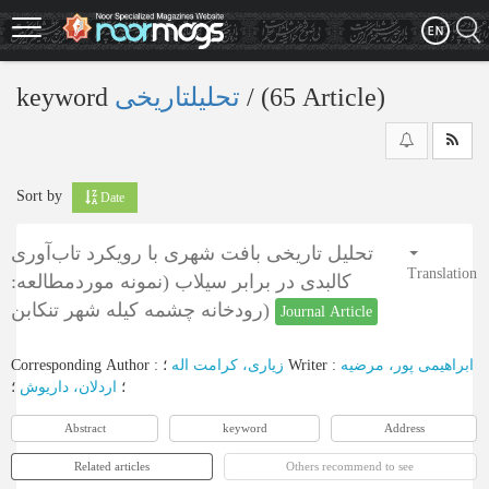
Skip
to
main
content
keyword
تحلیلتاریخی
‎/ (65 Article)
Sort by
Date
تحلیل تاریخی بافت شهری با رویکرد تاب‌آوری
Translation
کالبدی در برابر سیلاب (نمونه موردمطالعه:
رودخانه چشمه کیله شهر تنکابن)
Journal Article
Corresponding Author
:
زیاری، کرامت اله
؛
Writer
:
ابراهیمی پور، مرضیه
؛
اردلان، داریوش
؛
Abstract
keyword
Address
Related articles
Others recommend to see