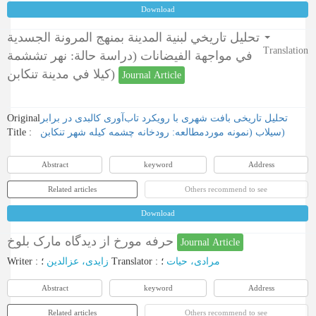
Download
تحليل تاريخي لبنية المدينة بمنهج المرونة الجسدية
Translation
في مواجهة الفيضانات (دراسة حالة: نهر تششمة
كيلا في مدينة تنكابن)
Journal Article
Original
تحلیل تاریخی بافت شهری با رویکرد تاب‌آوری کالبدی در برابر
Title :
سیلاب (نمونه موردمطالعه: رودخانه چشمه کیله شهر تنکابن)
Abstract
keyword
Address
Related articles
Others recommend to see
Download
حرفه مورخ از دیدگاه مارک بلوخ
Journal Article
Writer
:
زایدی، عزالدین
؛
Translator
:
؛
مرادی، حیات
Abstract
keyword
Address
Related articles
Others recommend to see