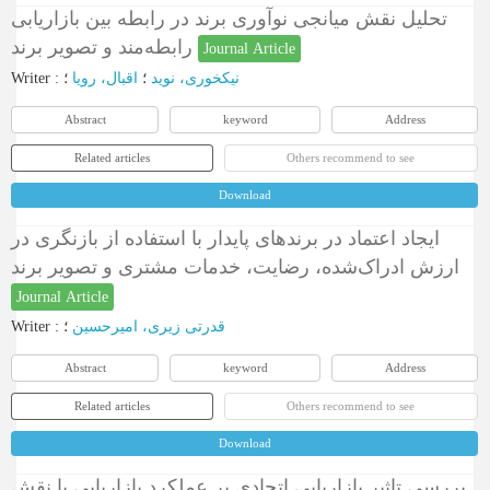
تحلیل نقش میانجی نوآوری برند در رابطه بین بازاریابی
رابطه‌مند و تصویر برند
Journal Article
Writer
:
؛
اقبال، رویا
؛
نیکخوری، نوید
Abstract
keyword
Address
Related articles
Others recommend to see
Download
ایجاد اعتماد در برندهای پایدار با استفاده از بازنگری در
ارزش ادراک‌شده، رضایت، خدمات مشتری و تصویر برند
Journal Article
Writer
:
؛
قدرتی زیری، امیرحسین
Abstract
keyword
Address
Related articles
Others recommend to see
Download
بررسی تاثیر بازاریابی اتحادی بر عملکرد بازاریابی با نقش