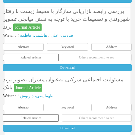
بررسی رابطه بازاریابی سازگار با محیط زیست با رفتار
شهروندی و تصمیمات خرید با توجه به نقش میانجی تصویر
برند
Journal Article
Writer
:
؛
هاشمی، فاطمه
؛
صادقی، علی
Abstract
keyword
Address
Related articles
Others recommend to see
Download
مسئولیت اجتماعی شرکتی به‌عنوان پیشران تصویر برند
بانک
Journal Article
Writer
:
؛
طهماسبی، داریوش
Abstract
keyword
Address
Related articles
Others recommend to see
Download