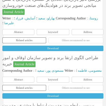
میانجی تصویر برند در هولدینگ‌های صنعت خودروسازی
Journal Article
Writer
:
آسایش، فرزاد
؛
بهارلو، سعید
؛
Corresponding Author
:
روستا،
علیرضا
؛
Abstract
keyword
Address
Related articles
Others recommend to see
Download
طراحی الگوی ارتقا برند و تصویر سازمان اوقاف و امور
خیریه
Journal Article
Corresponding Author
:
مسعودی پور، سعید
؛
Writer
:
؛
معصومی، فاطمه
Abstract
keyword
Address
Related articles
Others recommend to see
Download
بررسی رابطه بین مدیریت ارتباط با مشتری، مدیریت