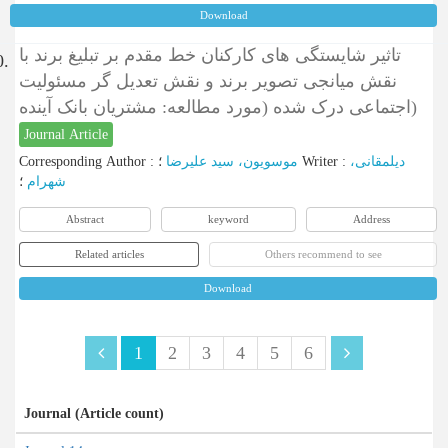
Download
تاثیر شایستگی های کارکنان خط مقدم بر تبلیغ برند با
0.
نقش میانجی تصویر برند و نقش تعدیل گر مسئولیت
اجتماعی درک شده (مورد مطالعه: مشتریان بانک آینده)
Journal Article
Corresponding Author
:
موسویون، سید علیرضا
؛
Writer
:
دیلمقانی،
شهرام
؛
Abstract
keyword
Address
Related articles
Others recommend to see
Download
1
2
3
4
5
6
Journal (Article count)