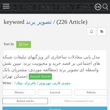
Skip
to
main
content
keyword
تصویر برند
‎/ (226 Article)
Sort by
Date
مدل یابی معادلات ساختاری اثر ویژگیهای تبلیغات شبکه
های اجتماعی بر قصد خرید و محبوبیت برند: تبیین نقش
واسطه ای تصویر برند (مطالعه موردی: مشتریان بانک
مسکن تهران)
Journal Article
Writer
:
؛
باقرنژاد، میلاد
؛
مفیدی قاری، مهرنوش
Abstract
keyword
Address
Related articles
Others recommend to see
Download