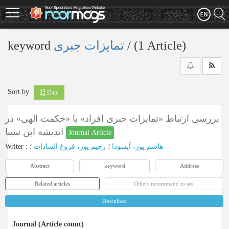
Skip
to
main
content
keyword
تمایزات جبری
‎/ (1 Article)
Sort by
Date
بررسی ارتباط «تمایزات جبری افراد» با «حکمت الهی» در
اندیشه ابن سینا
Journal Article
Writer
:
؛
رحیم پور، فروغ السادات
؛
هاشم پور، آیسودا
Abstract
keyword
Address
Related articles
Others recommend to see
Download
Journal (Article count)