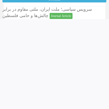
سرویس سیاسی؛ ملت ایران، ملتی مقاوم در برابر
چالش‌ها و حامی فلسطین
Journal Article
Writer
:
؛
محمدعلی، نجاح
Abstract
keyword
Address
Related articles
Others recommend to see
Download
نقش دیپلماسی دیجیتال در پیشبرد اهداف مردم فلسطین
در جنگ غزه
Journal Article
Writer
:
رزمگاه، محمد
؛
Corresponding Author
:
؛
اکبری، کمال
Abstract
keyword
Address
Related articles
Others recommend to see
Download
جنگ اکتبر 2023 غزه و ثبات راهبردی در روابط عربستان