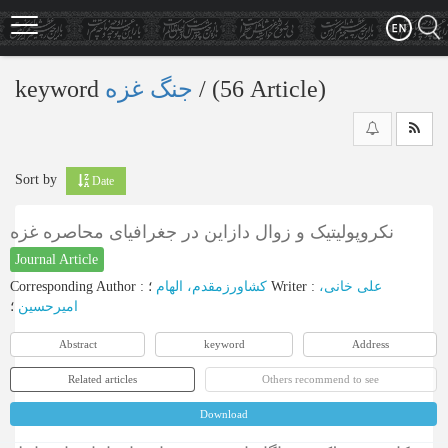
Skip
to
main
content
keyword
جنگ غزه
‎/ (56 Article)
Sort by
Date
نکروپولیتیک و زوال دازاین در جغرافیای محاصره غزه
Journal Article
Corresponding Author
:
کشاورزمقدم، الهام
؛
Writer
:
علی ‌خانی،
امیرحسین
؛
Abstract
keyword
Address
Related articles
Others recommend to see
Download