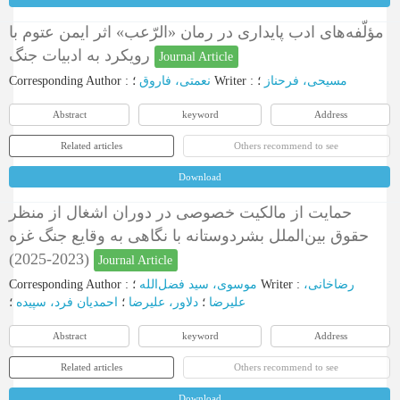
مؤلّفه‌های ادب پایداری در رمان «الرّعب» اثر ایمن عتوم با
رویکرد به ادبیات جنگ
Journal Article
Corresponding Author
:
نعمتی، فاروق
؛
Writer
:
؛
مسیحی، فرحناز
Abstract
keyword
Address
Related articles
Others recommend to see
Download
حمایت از مالکیت خصوصی در دوران اشغال از منظر
حقوق بین‌الملل بشردوستانه با نگاهی به وقایع جنگ غزه
(2023-2025)
Journal Article
Corresponding Author
:
موسوی، سید فضل‌الله
؛
Writer
:
رضاخانی،
علیرضا
؛
دلاور، علیرضا
؛
احمدیان فرد، سپیده
؛
Abstract
keyword
Address
Related articles
Others recommend to see
Download