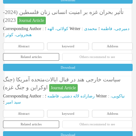
Download
تأثیر بحران غزه بر امنیت انسانی زنان فلسطین (2024-
2023)
Journal Article
Corresponding Author
:
کولائی، الهه
؛
Writer
:
محمدی
؛
دمیرچی، فاطمه
هنجروئی، کوثر
؛
Abstract
keyword
Address
Related articles
Others recommend to see
Download
سیاست خارجی هند در قبال ایالات‌متحده آمریکا (جنگ
اوکراین و جنگ غزه)
Journal Article
Corresponding Author
:
رضازاده لاله دشتی، فاطمه
؛
Writer
:
نیاکویی،
سید امیر
؛
Abstract
keyword
Address
Related articles
Others recommend to see
Download