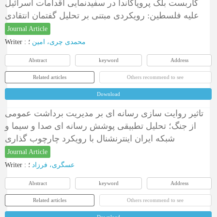
کاربست بلک پروپاگاندا در سفیدنمایی اقدامات اسرائیل
علیه فلسطین: رویکردی مبتنی بر تحلیل گفتمان انتقادی
Journal Article
Writer
:
؛
محمدی چری، امین
Abstract
keyword
Address
Related articles
Others recommend to see
Download
تاثیر روایت سازی رسانه ای بر مدیریت برداشت عمومی
از جنگ؛ تحلیل تطبیقی پوشش رسانه ای صدا و سیما و
شبکه ایران اینترنشنال با رویکرد چارچوب گذاری
Journal Article
Writer
:
؛
عسگری، فرزاد
Abstract
keyword
Address
Related articles
Others recommend to see