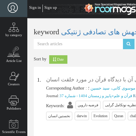
Skip
Sign in
Sign up
to
main
content
keyword
by category
Sort by
Date
Article List
 آن با دیدگاه قرآن در مورد خلقت انسان
1.
Creators
Corresponding Author
:
موسوی کانی، سید حسین
Journal
:
پاییز و زمستان 1404 - شماره 37
»
قرآن و علم
نظریه نوتکامل گرایی
فرضیه داروین
Keywords
:
Publishers
نخستین انسان
darwin
Evolution
Quran
chal
Scientific Events