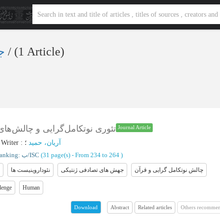
جهش های تصادفی ژنتیکی
‎/ (1 Article)
تئوری نوتکامل‌گرایی و چالش‌‌های
Journal Article
؛
Writer
:
؛
آریان، حمید
Ranking: ب/ISC
(‎31 page(s) -
From 234 to 264
)
چالش نوتکامل گرایی و قرآن
جهش های تصادفی ژنتیکی
نئوداروینیست ها
lenge
Human
Abstract
Related articles
Others recommen
Download