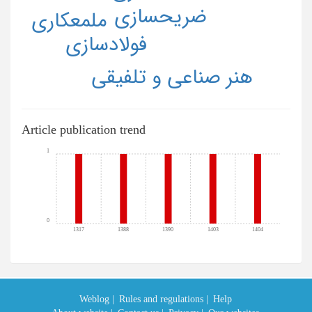
ضريحسازي
ملمعكاري
فولادسازي
هنر صناعي و تلفيقي
Article publication trend
1
0
1317
1388
1390
1403
1404
Weblog |
Rules and regulations |
Help