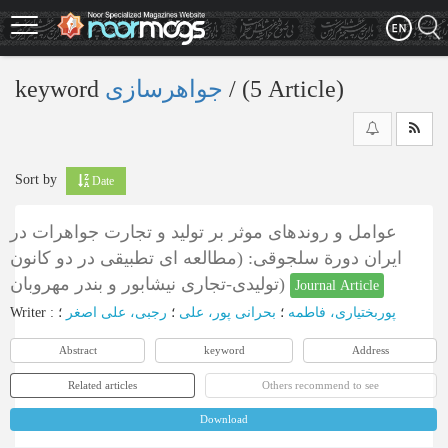
Skip
to
main
content
keyword
جواهرسازی
‎/ (5 Article)
Sort by
Date
عوامل و روندهای موثر بر تولید و تجارت جواهرات در
ایران دورة سلجوقی: (مطالعه ای تطبیقی در دو کانون
تولیدی-تجاری نیشابور و بندر مهروبان)
Journal Article
Writer
:
؛
رجبی، علی اصغر
؛
بحرانی پور، علی
؛
پوربختیاری، فاطمه
Abstract
keyword
Address
Related articles
Others recommend to see
Download