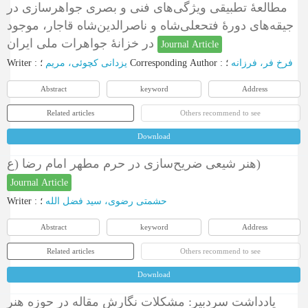
مطالعۀ تطبیقی ویژگی‌های فنی و بصری جواهرسازی در
جیقه‌های دورۀ فتحعلی‌شاه و ناصرالدین‌شاه قاجار، موجود
در خزانۀ جواهرات ملی ایران
Journal Article
Writer
:
یزدانی کچوئی، مریم
؛
Corresponding Author
:
؛
فرخ فر، فرزانه
Abstract
keyword
Address
Related articles
Others recommend to see
Download
هنر شیعی ضریح‌سازی در حرم مطهر امام رضا (ع)
Journal Article
Writer
:
؛
حشمتی رضوی، سید فضل الله
Abstract
keyword
Address
Related articles
Others recommend to see
Download
یادداشت سردبیر: مشکلات نگارش مقاله در حوزه هنر