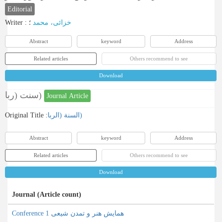
Editorial
Writer
:
؛
خزائی، محمد
Abstract
keyword
Address
Related articles
Others recommend to see
Download
سنت (ربا)
Journal Article
Original Title :
السنة (الربا)
Abstract
keyword
Address
Related articles
Others recommend to see
Download
Journal (Article count)
Conference همایش هنر و تمدن شیعی 1