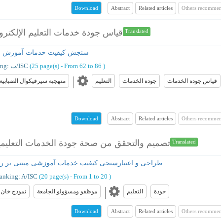
Abstract
Related articles
Others recommen
Download
قياس جودة خدمات التعليم الإلكترو
Translated
سنجش کیفیت خدمات آموزش الک
)
From 62 to 86
(‎25 page(s) -
Ranking: ب/ISC
قیاس جودة الخدمات
جودة الخدمات
التعلیم
منهجية سيرفيكوال الضبابية
Abstract
Related articles
Others recommen
Download
تصميم والتحقق من صحة جودة الخدمات التعليمية 
Translated
طراحی و اعتبارسنجی کیفیت خدمات آموزشی مبتنی بر رض
anking: A/ISC
(‎20 page(s) -
From 1 to 20
)
جودة
التعلیم
موظفو ومسؤولو الجامعة
نموذج خان
Abstract
Related articles
Others recommen
Download