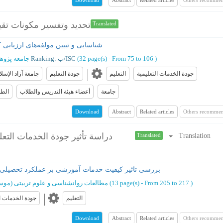
Download
تحديد وتفسير مكونات تقي
Translated
شناسایی و تبیین مولفه‌های ارزیابی
)
From 75 to 106
(‎32 page(s) -
Ranking: ب/ISC
جامعه پژوه
جودة الخدمات التعلیمیة
التعلیم
جودة التعليم
جامعة آزاد الإسلا
جامعة
أعضاء هیئة التدریس والطلاب
الطل
Abstract
Related articles
Others recommen
Download
دراسة تأثير جودة الخدمات التعل
Translation
Translated
بررسی تاثیر کیفیت خدمات آموزشی بر عملکرد تحصیلی 
)
From 205 to 217
(‎13 page(s) -
مطالعات روانشناسی و علوم تربیتی (مو
التعلیم
جودة الخدمات ال
Abstract
Related articles
Others recommen
Download