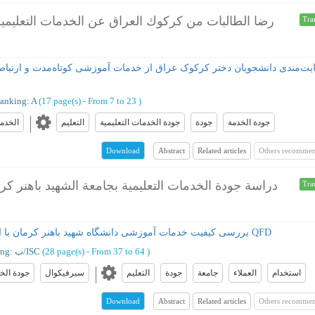
رضا الطالبات من كركوك العراق عن الخدمات التعليمية
Tra
ت‌مندی دانشجویان دختر کرکوک عراق از خدمات آموزشی کوتاه‌مدت و ارتباط 
anking: A
(‎17 page(s) -
From 7 to 23
)
جودة الخدمة
جودة
جودة الخدمات التعلیمیة
التعلیم
الخدما
Abstract
Related articles
Others recommen
Download
دراسة جودة الخدمات التعليمية بجامعة الشهيد باهنر ك
Tra
بررسی کیفیت خدمات آموزشی دانشگاه شهید باهنر کرمان با استفاده از رویکرد ترکیبی مدل کانو و QFD
)
From 37 to 64
(‎28 page(s) -
Ranking: ب/ISC
استخدام
العملاء
جامعة
جودة
التعلیم
سيرفيكوال
جودة الخد
Abstract
Related articles
Others recommen
Download