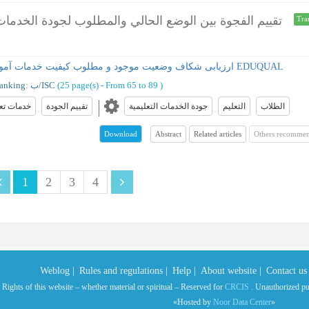
تقييم الفجوة بين الوضع الحالي والمطلوب لجودة الخدمات ا
Tra
ارزیابی شکاف وضعیت موجود و مطلوب کیفیت خدمات آموزشی دانشگاه ارومیه بر اساس مدل EDUQUAL
)
From 65 to 89
(‎25 page(s) -
Ranking: ب/ISC
الطلاب
التعلیم
جودة الخدمات التعلیمیة
تقييم الجودة
خدمات تعل
Abstract
Related articles
Others recommen
Download
1
2
3
4
Weblog |
Rules and regulations |
Help |
About website |
Contact us 
 Rights of this website – whether material or spiritual – Reserved for
CRCIS
. Unauthorized publ
«Hosted by
Noor Data Center
»