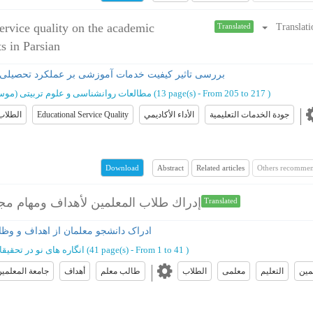
service quality on the academic
Translati
Translated
s in Parsian
بررسی تاثیر کیفیت خدمات آموزشی بر عملکرد تحصیلی 
)
From 205 to 217
(‎13 page(s) -
مطالعات روانشناسی و علوم تربیتی (مو
جودة الخدمات التعليمية
الأداء الأكاديمي
Educational Service Quality
الطلاب
Abstract
Related articles
Others recommen
Download
إدراك طلاب المعلمين لأهداف ومهام مجل
Translated
ادراک دانشجو معلمان از اهداف و وظ
)
From 1 to 41
(‎41 page(s) -
انگاره های نو در تحقی
مین
التعلیم
معلمی
الطلاب
طالب معلم
أهداف
جامعة المعلمين