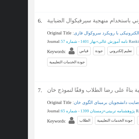
ني باستخدام منهجية سيرفيكوال الضبابية
6.
ترونیکی با رویکرد سروکوال فازی
Original Title :
نامه آموزش عالی
»
بهار 1401 - شماره 57
:
Journal
تعليم إلكتروني
جودة
ﻗﻴﺎﺱ
Keywords
:
جودة الخدمات التعلیمیة
بناءً على رضا الطلاب وفقًا لنموذج خان
7.
ایت دانشجویان برمبنای الگوی خان
Original Title :
R
پژوهشنامه تربیتی
»
زمستان 1399 - شماره 65
:
Journal
جودة الخدمات التعليمية
الطلاب
Keywords
: