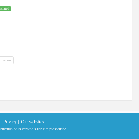
nslated
d to see
|
Privacy |
Our websites
ication of its content is liable to prosecution.