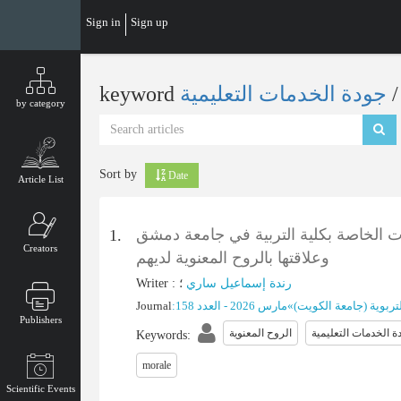
Skip
Sign in
Sign up
to
main
content
‎
جودة الخدمات التعليمية
keyword
by category
Sort by
Date
Article List
ات الخاصة بكلية التربية في جامعة دمشق
1.
Creators
وعلاقتها بالروح المعنوية لديهم
رندة إسماعيل ساري
؛
:
Writer
تربویة (جامعة الکویت)
»
مارس 2026 - العدد 158
:
Journal
Publishers
ة الخدمات التعلیمیة
الروح المعنویة
Keywords
:
morale
Scientific Events