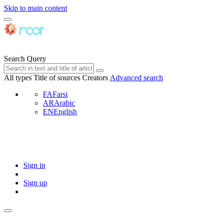
Skip to main content
Search Query
All types
Title of sources
Creators
Advanced search
FA
Farsi
AR
Arabic
EN
English
Sign in
Sign up