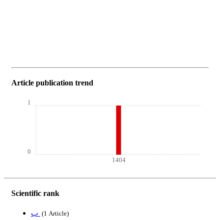
Article publication trend
1
0
1404
Scientific rank
ب
‎ (1 Article)