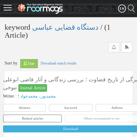
Skip
to
main
content
keyword
دستگاه قضایی عباسی
‎/ (1
Article)
Sort by
Download search results
Date
رگی از تاریخ قضاوت ؛ بررسی زندگانی و آثار قاضی ابوعلی
تنوخی
Journal Article
Writer
:
؛
محمدپور، محمدجواد
Abstract
keyword
Address
Related articles
Others recommend to see
Download